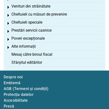
Venituri din străinătate
Toggle menu
Cheltuieli cu măsuri de prevenire
Toggle menu
Cheltuieli speciale
Toggle menu
Prestări servicii casnice
Toggle menu
Poveri excepționale
Toggle menu
Alte informații
Toggle menu
Mesaj către biroul fiscal
Sfârșitul editărilor
Despre noi
Emblemă
AGB (Termeni și condiții)
Protecția datelor
Accesibilitate
Presă