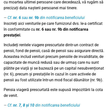
cu moartea ultimei persoane care decedează, vă rugăm să
precizați data nașterii persoanei mai tinere.
Cf.
nr. 6
sau
nr. 9b
din notificarea beneficiului
Inscrieți aici veniturile pe care furnizorul dvs. le-a certificat
în conformitate cu
nr. 6
sau nr. 9b
din notificarea
prestației
.
Includeți rentele viagere prescurtate dintr-un contract de
pensii, fond de pensii, casă de pensii sau asigurare directă.
Aceastea includ venituri precum pensiile de invaliditate, de
capacitate de muncă redusă sau de urmaș care nu sunt
plătite pe viață și se bazează pe un capital nesubvenționat
(nr. 6), precum și prestațiile în cazul în care activele de
pensii au fost utilizate într-un mod fiscal dăunător (nr. 9b).
Pensia viageră prescurtată este supusă impozitării la cota
de venit.
Cf.
nr. 7, 8 și 10
din notificarea beneficiului