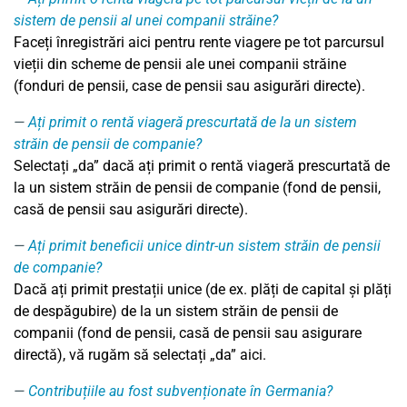
sistem de pensii al unei companii străine?
Faceți înregistrări aici pentru rente viagere pe tot parcursul
vieții din scheme de pensii ale unei companii străine
(fonduri de pensii, case de pensii sau asigurări directe).
Ați primit o rentă viageră prescurtată de la un sistem
străin de pensii de companie?
Selectați „da” dacă ați primit o rentă viageră prescurtată de
la un sistem străin de pensii de companie (fond de pensii,
casă de pensii sau asigurări directe).
Ați primit beneficii unice dintr-un sistem străin de pensii
de companie?
Dacă ați primit prestații unice (de ex. plăți de capital și plăți
de despăgubire) de la un sistem străin de pensii de
companii (fond de pensii, casă de pensii sau asigurare
directă), vă rugăm să selectați „da” aici.
Contribuțiile au fost subvenționate în Germania?