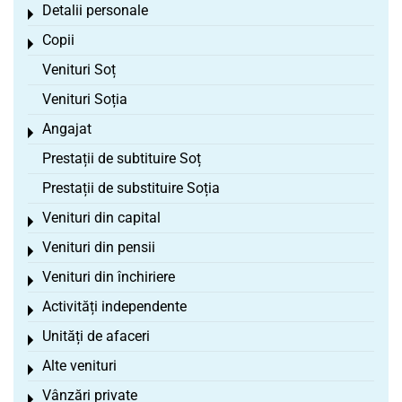
Detalii personale
Toggle menu
Copii
Toggle menu
Venituri Soț
Venituri Soția
Angajat
Toggle menu
Prestații de subtituire Soț
Prestații de substituire Soția
Venituri din capital
Toggle menu
Venituri din pensii
Toggle menu
Venituri din închiriere
Toggle menu
Activități independente
Toggle menu
Unități de afaceri
Toggle menu
Alte venituri
Toggle menu
Vânzări private
Toggle menu