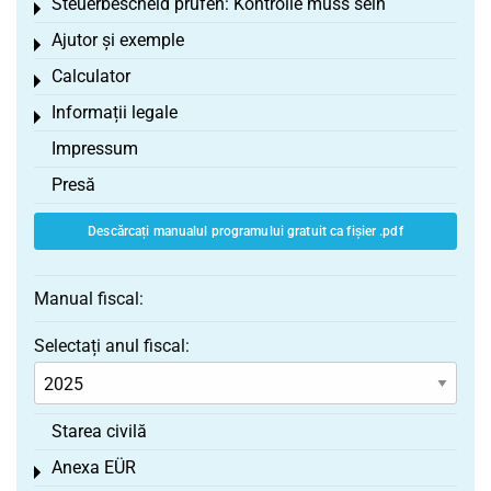
Steuerbescheid prüfen: Kontrolle muss sein
Toggle menu
Ajutor și exemple
Toggle menu
Calculator
Toggle menu
Informații legale
Toggle menu
Impressum
Presă
Descărcați manualul programului gratuit ca fișier .pdf
Manual fiscal:
Selectați anul fiscal:
Starea civilă
Anexa EÜR
Toggle menu