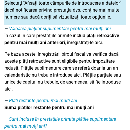
Selectați "Afișați toate câmpurile de introducere a datelor"
dacă notificarea privind prestația dvs. conține mai multe
numere sau dacă doriți să vizualizați toate opțiunile.
Valoarea plăților suplimentare pentru mai mulți ani
În cazul în care prestațiile primite includ
plăți retroactive
pentru mai mulți ani anteriori
, înregistrați-le aici.
Pe baza acestei înregistrări, biroul fiscal va verifica dacă
aceste plăți retroactive sunt eligibile pentru impozitare
redusă. Plățile suplimentare care se referă doar la un an
calendaristic nu trebuie introduse aici. Plățile parțiale sau
unice de capital nu trebuie, de asemenea, să fie introduse
aici.
Plăți restante pentru mai mulți ani
Suma plăților restante pentru mai mulți ani
Sunt incluse în prestațiile primite plățile suplimentare
pentru mai mulți ani?