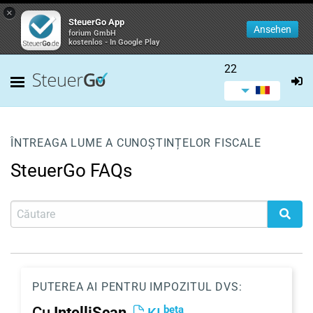
×
SteuerGo App
Ansehen
forium GmbH
kostenlos - In Google Play
22
ÎNTREAGA LUME A CUNOȘTINȚELOR FISCALE
SteuerGo FAQs
PUTEREA AI PENTRU IMPOZITUL DVS:
beta
Cu
IntelliScan