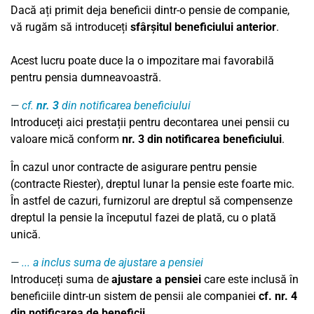
Dacă ați primit deja beneficii dintr-o pensie de companie,
vă rugăm să introduceți
sfârșitul beneficiului anterior
.
Acest lucru poate duce la o impozitare mai favorabilă
pentru pensia dumneavoastră.
cf.
nr. 3
din notificarea beneficiului
Introduceți aici prestații pentru decontarea unei pensii cu
valoare mică conform
nr. 3 din notificarea beneficiului
.
În cazul unor contracte de asigurare pentru pensie
(contracte Riester), dreptul lunar la pensie este foarte mic.
În astfel de cazuri, furnizorul are dreptul să compensenze
dreptul la pensie la începutul fazei de plată, cu o plată
unică.
... a inclus suma de ajustare a pensiei
Introduceți suma de
ajustare a pensiei
care este inclusă în
beneficiile dintr-un sistem de pensii ale companiei
cf. nr. 4
din notificarea de beneficii
.