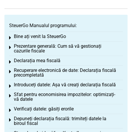
SteuerGo Manualul programului:
Bine ați venit la SteuerGo
Toggle menu
Prezentare generală: Cum să vă gestionați
Toggle menu
cazurile fiscale
Declarația mea fiscală
Toggle menu
Recuperare electronică de date: Declarația fiscală
Toggle menu
precompletată
Introduceți datele: Așa vă creați declarația fiscală
Toggle menu
Sfat pentru economisirea impozitelor: optimizați-
Toggle menu
vă datele
Verificați datele: găsiți erorile
Toggle menu
Depuneți declarația fiscală: trimiteți datele la
Toggle menu
biroul fiscal