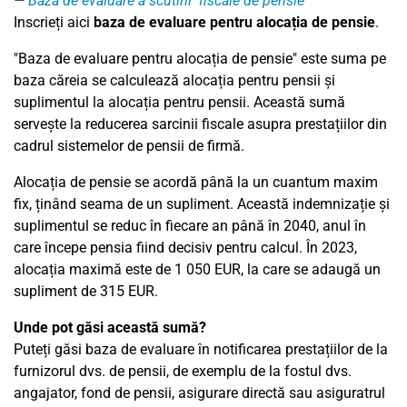
Baza de evaluare a scutirii fiscale de pensie
Inscrieți aici
baza de evaluare pentru alocația de pensie
.
"Baza de evaluare pentru alocația de pensie" este suma pe
baza căreia se calculează alocația pentru pensii și
suplimentul la alocația pentru pensii. Această sumă
servește la reducerea sarcinii fiscale asupra prestațiilor din
cadrul sistemelor de pensii de firmă.
Alocația de pensie se acordă până la un cuantum maxim
fix, ținând seama de un supliment. Această indemnizație și
suplimentul se reduc în fiecare an până în 2040, anul în
care începe pensia fiind decisiv pentru calcul. În 2023,
alocația maximă este de 1 050 EUR, la care se adaugă un
supliment de 315 EUR.
Unde pot găsi această sumă?
Puteți găsi baza de evaluare în notificarea prestațiilor de la
furnizorul dvs. de pensii, de exemplu de la fostul dvs.
angajator, fond de pensii, asigurare directă sau asiguratrul