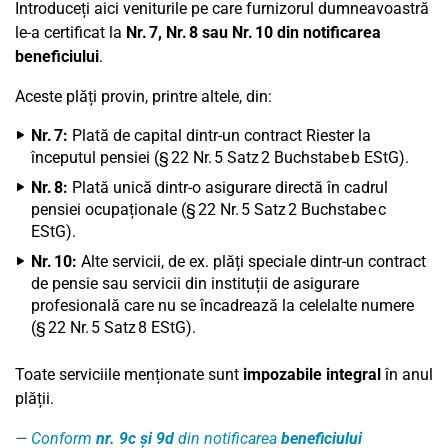
Introduceți aici veniturile pe care furnizorul dumneavoastră
le-a certificat la
Nr. 7, Nr. 8 sau Nr. 10 din notificarea
beneficiului
.
Aceste plăți provin, printre altele, din:
Nr. 7:
Plată de capital dintr-un contract Riester la
începutul pensiei (§ 22 Nr. 5 Satz 2 Buchstabe b EStG).
Nr. 8:
Plată unică dintr-o asigurare directă în cadrul
pensiei ocupaționale (§ 22 Nr. 5 Satz 2 Buchstabe c
EStG).
Nr. 10:
Alte servicii, de ex. plăți speciale dintr-un contract
de pensie sau servicii din instituții de asigurare
profesională care nu se încadrează la celelalte numere
(§ 22 Nr. 5 Satz 8 EStG).
Toate serviciile menționate sunt
impozabile integral
în anul
plății.
Conform
nr. 9c și 9d
din notificarea
beneficiului