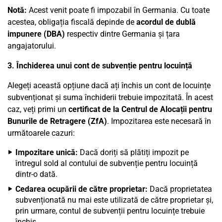
Notă:
Acest venit poate fi impozabil în Germania. Cu toate
acestea, obligația fiscală depinde de
acordul de dublă
impunere (DBA)
respectiv dintre Germania și țara
angajatorului.
3. Închiderea unui cont de subvenție pentru locuință
Alegeți această opțiune dacă ați închis un cont de locuințe
subvenționat și suma închiderii trebuie impozitată. În acest
caz, veți primi un
certificat de la Centrul de Alocații pentru
Bunurile de Retragere (ZfA)
. Impozitarea este necesară în
următoarele cazuri:
Impozitare unică:
Dacă doriți să plătiți impozit pe
întregul sold al contului de subvenție pentru locuință
dintr-o dată.
Cedarea ocupării de către proprietar:
Dacă proprietatea
subvenționată nu mai este utilizată de către proprietar și,
prin urmare, contul de subvenții pentru locuințe trebuie
închis.