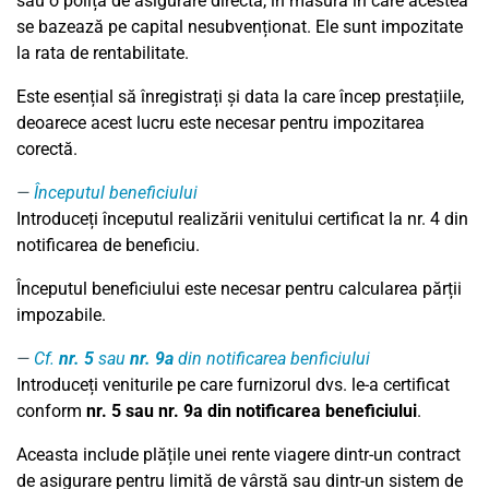
sau o poliță de asigurare directă, în măsura în care acestea
se bazează pe capital nesubvenționat. Ele sunt impozitate
la rata de rentabilitate.
Este esențial să înregistrați și data la care încep prestațiile,
deoarece acest lucru este necesar pentru impozitarea
corectă.
Începutul beneficiului
Introduceți începutul realizării venitului certificat la nr. 4 din
notificarea de beneficiu.
Începutul beneficiului este necesar pentru calcularea părții
impozabile.
Cf.
nr. 5
sau
nr. 9a
din notificarea benficiului
Introduceți veniturile pe care furnizorul dvs. le-a certificat
conform
nr. 5
sau nr. 9a din
notificarea beneficiului
.
Aceasta include plățile unei rente viagere dintr-un contract
de asigurare pentru limită de vârstă sau dintr-un sistem de