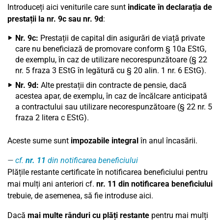
Introduceți aici veniturile care sunt
indicate în declarația de
prestații la nr. 9c sau nr. 9d
:
Nr. 9c:
Prestații de capital din asigurări de viață private
care nu beneficiază de promovare conform § 10a EStG,
de exemplu, în caz de utilizare necorespunzătoare (§ 22
nr. 5 fraza 3 EStG în legătură cu § 20 alin. 1 nr. 6 EStG).
Nr. 9d:
Alte prestații din contracte de pensie, dacă
acestea apar, de exemplu, în caz de încălcare anticipată
a contractului sau utilizare necorespunzătoare (§ 22 nr. 5
fraza 2 litera c EStG).
Aceste sume sunt
impozabile integral
în anul încasării.
cf.
nr. 11
din notificarea beneficiului
Plățile restante certificate în notificarea beneficiului pentru
mai mulți ani anteriori cf.
nr. 11 din notificarea beneficiului
trebuie, de asemenea, să fie introduse aici.
Dacă
mai multe rânduri cu plăți restante
pentru mai mulți