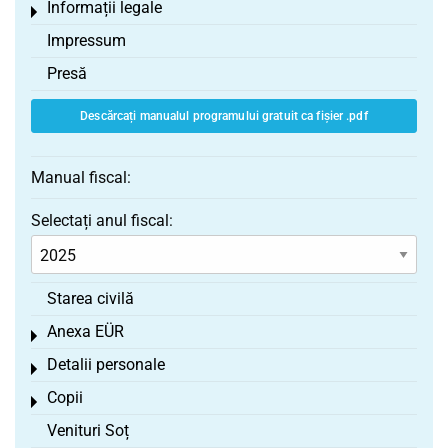
Informații legale
Toggle menu
Impressum
Presă
Descărcați manualul programului gratuit ca fișier .pdf
Manual fiscal:
Selectați anul fiscal:
Starea civilă
Anexa EÜR
Toggle menu
Detalii personale
Toggle menu
Copii
Toggle menu
Venituri Soț