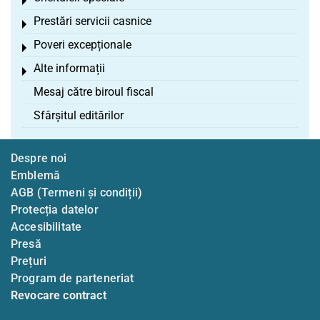
Toggle menu
Prestări servicii casnice
Toggle menu
Poveri excepționale
Toggle menu
Alte informații
Toggle menu
Mesaj către biroul fiscal
Sfârșitul editărilor
Despre noi
Emblemă
AGB (Termeni și condiții)
Protecția datelor
Accesibilitate
Presă
Prețuri
Program de parteneriat
Revocare contract