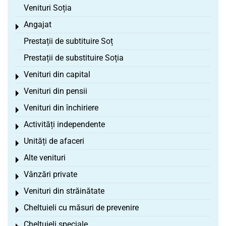
Venituri Soția
Angajat
Toggle menu
Prestații de subtituire Soț
Prestații de substituire Soția
Venituri din capital
Toggle menu
Venituri din pensii
Toggle menu
Venituri din închiriere
Toggle menu
Activități independente
Toggle menu
Unități de afaceri
Toggle menu
Alte venituri
Toggle menu
Vânzări private
Toggle menu
Venituri din străinătate
Toggle menu
Cheltuieli cu măsuri de prevenire
Toggle menu
Cheltuieli speciale