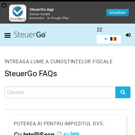
×
SteuerGo App
Ansehen
forium GmbH
kostenlos - In Google Play
22
ÎNTREAGA LUME A CUNOȘTINȚELOR FISCALE
SteuerGo FAQs
PUTEREA AI PENTRU IMPOZITUL DVS:
beta
Cu
IntelliScan