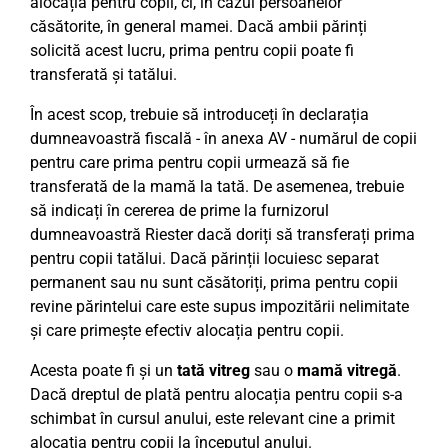
alocația pentru copii, ci, în cazul persoanelor
căsătorite, în general mamei. Dacă ambii părinți
solicită acest lucru, prima pentru copii poate fi
transferată și tatălui.
În acest scop, trebuie să introduceți în declarația
dumneavoastră fiscală - în anexa AV - numărul de copii
pentru care prima pentru copii urmează să fie
transferată de la mamă la tată. De asemenea, trebuie
să indicați în cererea de prime la furnizorul
dumneavoastră Riester dacă doriți să transferați prima
pentru copii tatălui. Dacă părinții locuiesc separat
permanent sau nu sunt căsătoriți, prima pentru copii
revine părintelui care este supus impozitării nelimitate
și care primește efectiv alocația pentru copii.
Acesta poate fi și un
tată vitreg
sau o
mamă vitregă
.
Dacă dreptul de plată pentru alocația pentru copii s-a
schimbat în cursul anului, este relevant cine a primit
alocația pentru copii la începutul anului.