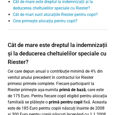
Cât de mare este dreptul la indemnizații și la
deducerea cheltuielilor speciale cu Riester?
Cât de mari sunt alocațiile Riester pentru copii?
Cine primește alocația pentru copii?
Cât de mare este dreptul la indemnizații
și la deducerea cheltuielilor speciale cu
Riester?
Cei care depun anual o contribuție minimă de 4% din
venitul anului precedent în contractul lor Riester
primesc primele complete. Fiecare participant la
Riester primește așa-numita
primă de bază
, care este
de 175 Euro. Pentru fiecare copil eligibil pentru alocația
familială se plătește o
primă pentru copii
fixă. Aceasta
este de 185 Euro pentru copiii născuți înainte de 2008
și 300 Euro pentru copiii născuți începând cu 1.1.2008.