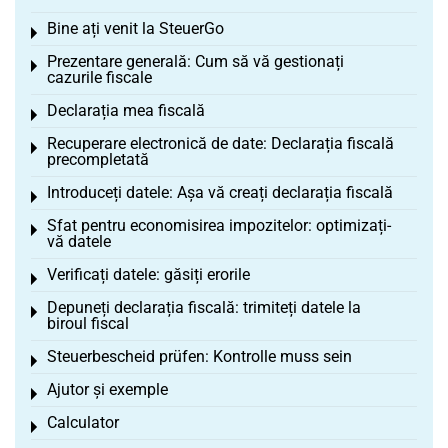
Bine ați venit la SteuerGo
Toggle menu
Prezentare generală: Cum să vă gestionați
Toggle menu
cazurile fiscale
Declarația mea fiscală
Toggle menu
Recuperare electronică de date: Declarația fiscală
Toggle menu
precompletată
Introduceți datele: Așa vă creați declarația fiscală
Toggle menu
Sfat pentru economisirea impozitelor: optimizați-
Toggle menu
vă datele
Verificați datele: găsiți erorile
Toggle menu
Depuneți declarația fiscală: trimiteți datele la
Toggle menu
biroul fiscal
Steuerbescheid prüfen: Kontrolle muss sein
Toggle menu
Ajutor și exemple
Toggle menu
Calculator
Toggle menu