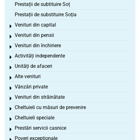
Prestații de subtituire Soț
Prestații de substituire Soția
Venituri din capital
Toggle menu
Venituri din pensii
Toggle menu
Venituri din închiriere
Toggle menu
Activități independente
Toggle menu
Unități de afaceri
Toggle menu
Alte venituri
Toggle menu
Vânzări private
Toggle menu
Venituri din străinătate
Toggle menu
Cheltuieli cu măsuri de prevenire
Toggle menu
Cheltuieli speciale
Toggle menu
Prestări servicii casnice
Toggle menu
Poveri excepționale