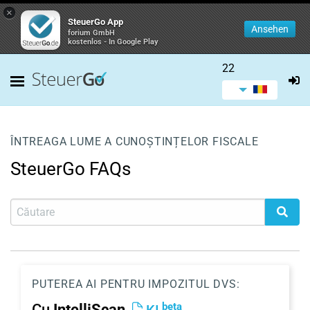
×
SteuerGo App
Ansehen
forium GmbH
kostenlos - In Google Play
22
ÎNTREAGA LUME A CUNOȘTINȚELOR FISCALE
SteuerGo FAQs
PUTEREA AI PENTRU IMPOZITUL DVS:
beta
Cu
IntelliScan