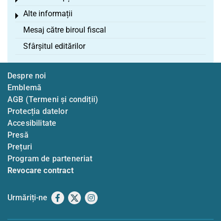
Toggle menu
Alte informații
Toggle menu
Mesaj către biroul fiscal
Sfârșitul editărilor
Despre noi
Emblemă
AGB (Termeni și condiții)
Protecția datelor
Accesibilitate
Presă
Prețuri
Program de parteneriat
Revocare contract
Urmăriți-ne
Facebook
X
Instagram