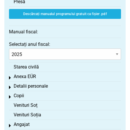
Presă
Descărcați manualul programului gratuit ca fișier .pdf
Manual fiscal:
Selectați anul fiscal:
Starea civilă
Anexa EÜR
Toggle menu
Detalii personale
Toggle menu
Copii
Toggle menu
Venituri Soț
Venituri Soția
Angajat
Toggle menu