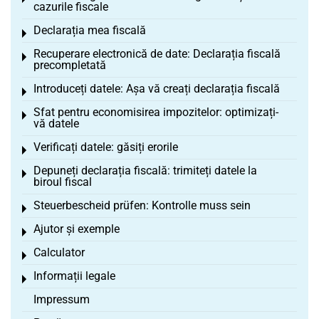
cazurile fiscale
Declarația mea fiscală
Toggle menu
Recuperare electronică de date: Declarația fiscală
Toggle menu
precompletată
Introduceți datele: Așa vă creați declarația fiscală
Toggle menu
Sfat pentru economisirea impozitelor: optimizați-
Toggle menu
vă datele
Verificați datele: găsiți erorile
Toggle menu
Depuneți declarația fiscală: trimiteți datele la
Toggle menu
biroul fiscal
Steuerbescheid prüfen: Kontrolle muss sein
Toggle menu
Ajutor și exemple
Toggle menu
Calculator
Toggle menu
Informații legale
Toggle menu
Impressum