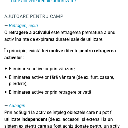
Toate activele trebuie amortizate?
AJUTOARE PENTRU CÂMP
Retrageri, ieșiri
O
retragere a activului
este retragerea prematură a unui
activ înainte de expirarea duratei sale de utilizare.
În principiu, există trei
motive
diferite
pentru retragerea
activelor
:
Eliminarea activelor prin vânzare,
Eliminarea activelor fără vânzare (de ex. furt, casare,
pierdere),
Eliminarea activelor prin retragere privată.
Adăugiri
Prin adăugiri la activ se înțeleg obiectele care nu pot fi
utilizate
independent
(de ex. accesorii și extensii la un
sistem existent) care au fost achiziționate pentru un activ.