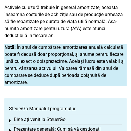
Activele cu uzură trebuie în general amortizate, aceasta
înseamnă costurile de achiziție sau de producție urmează
să fie repartizate pe durata de viață utilă normală. Așa-
numita amortizare pentru uzură (AfA) este atunci
deductibilă în fiecare an.
Notă:
În anul de cumpărare, amortizarea anuală calculată
poate fi dedusă doar proporțional, și anume pentru fiecare
lună cu exact o doisprezecime. Același lucru este valabil și
pentru vânzarea activului. Valoarea rămasă din anul de
cumpărare se deduce după perioada obișnuită de
amortizare.
SteuerGo Manualul programului:
Bine ați venit la SteuerGo
Toggle menu
Prezentare generală: Cum să vă gestionați
Toggle menu