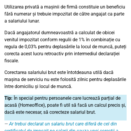
Utilizarea privată a mașinii de firmă constituie un beneficiu
fără numerar și trebuie impozitat de către angajat ca parte
a salariului lunar.
Dacă angajatorul dumneavoastră a calculat de obicei
venitul impozitat conform regulii de 1% în combinație cu
regula de 0,03% pentru deplasările la locul de muncă, puteți
corecta acest lucru retroactiv prin intermediul declarației
fiscale.
Corectarea salariului brut este întotdeauna utilă dacă
mașina de serviciu nu este folosită zilnic pentru deplasările
între domiciliu și locul de muncă.
Tip:
În special pentru persoanele care lucrează parțial de
acasă (Homeoffice), poate fi util să facă un calcul precis și,
dacă este necesar, să corecteze salariul brut.
Ar trebui declarat un salariu brut care diferă de cel din
certificatul de impozit pe salarii din cauza unei corecții a