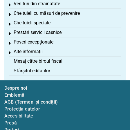
Venituri din străinătate
Toggle menu
Cheltuieli cu măsuri de prevenire
Toggle menu
Cheltuieli speciale
Toggle menu
Prestări servicii casnice
Toggle menu
Poveri excepționale
Toggle menu
Alte informații
Toggle menu
Mesaj către biroul fiscal
Sfârșitul editărilor
Despre noi
Emblemă
AGB (Termeni și condiții)
Protecția datelor
Accesibilitate
Presă
Prețuri