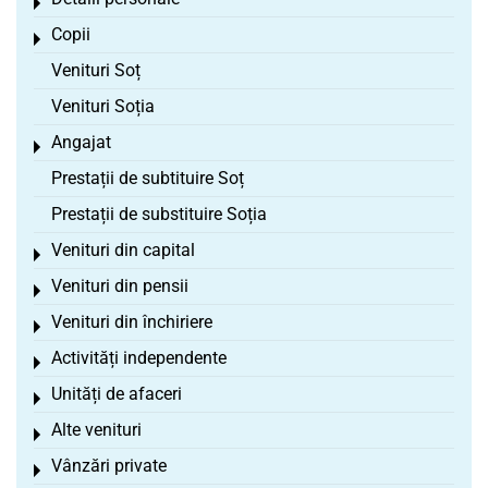
Toggle menu
Copii
Toggle menu
Venituri Soț
Venituri Soția
Angajat
Toggle menu
Prestații de subtituire Soț
Prestații de substituire Soția
Venituri din capital
Toggle menu
Venituri din pensii
Toggle menu
Venituri din închiriere
Toggle menu
Activități independente
Toggle menu
Unități de afaceri
Toggle menu
Alte venituri
Toggle menu
Vânzări private
Toggle menu