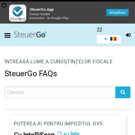
×
SteuerGo App
Ansehen
forium GmbH
kostenlos - In Google Play
22
ÎNTREAGA LUME A CUNOȘTINȚELOR FISCALE
SteuerGo FAQs
PUTEREA AI PENTRU IMPOZITUL DVS:
beta
Cu
IntelliScan