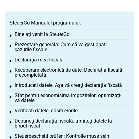
SteuerGo Manualul programului:
Bine ați venit la SteuerGo
Toggle menu
Prezentare generală: Cum să vă gestionați
Toggle menu
cazurile fiscale
Declarația mea fiscală
Toggle menu
Recuperare electronică de date: Declarația fiscală
Toggle menu
precompletată
Introduceți datele: Așa vă creați declarația fiscală
Toggle menu
Sfat pentru economisirea impozitelor: optimizați-
Toggle menu
vă datele
Verificați datele: găsiți erorile
Toggle menu
Depuneți declarația fiscală: trimiteți datele la
Toggle menu
biroul fiscal
Steuerbescheid prüfen: Kontrolle muss sein
Toggle menu