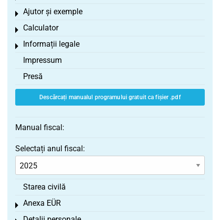
Ajutor și exemple
Toggle menu
Calculator
Toggle menu
Informații legale
Toggle menu
Impressum
Presă
Descărcați manualul programului gratuit ca fișier .pdf
Manual fiscal:
Selectați anul fiscal:
Starea civilă
Anexa EÜR
Toggle menu
Detalii personale