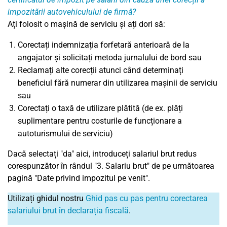
impozitării autovehiculului de firmă?
Ați folosit o mașină de serviciu și ați dori să:
Corectați indemnizația forfetară anterioară de la
angajator și solicitați metoda jurnalului de bord sau
Reclamați alte corecții atunci când determinați
beneficiul fără numerar din utilizarea mașinii de serviciu
sau
Corectați o taxă de utilizare plătită (de ex. plăți
suplimentare pentru costurile de funcționare a
autoturismului de serviciu)
Dacă selectați "da" aici, introduceți salariul brut redus
corespunzător în rândul "3. Salariu brut" de pe următoarea
pagină "Date privind impozitul pe venit".
Utilizați ghidul nostru
Ghid pas cu pas pentru corectarea
salariului brut în declarația fiscală
.