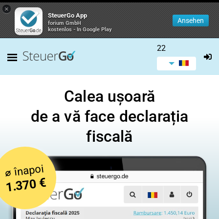
×
SteuerGo App
Ansehen
forium GmbH
kostenlos - In Google Play
22
Calea ușoară
de a vă face declarația
fiscală
înapoi
⌀
1.370 €