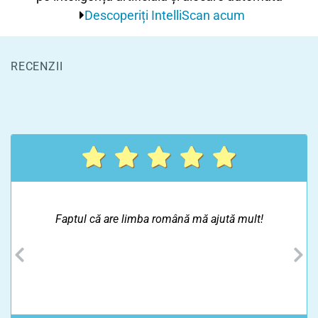
Descoperiți IntelliScan acum
RECENZII
Faptul că are limba română mă ajută mult!
Previous
N