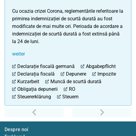
Cu ocazia crizei Corona, reglementările referitoare la
primirea indemnizației de scurtă durată au fost
modificate de mai multe ori. Perioada de acordare a
indemnizației de scurtă durată a fost extinsă până
la 24 de luni.
weiter
Declarație fiscală germană
Abgabepflicht
Declarația fiscală
Depunere
Impozite
Kurzarbeit
Muncă de scurtă durată
Obligația depunerii
RO
Steuererklärung
Steuern
anterior
următoru
Despre noi