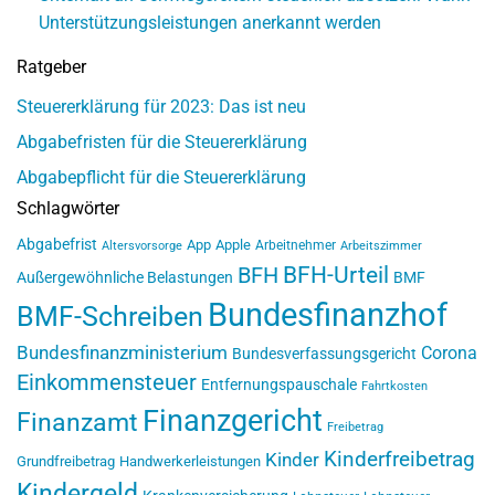
Unterstützungsleistungen anerkannt werden
Ratgeber
Steuererklärung für 2023: Das ist neu
Abgabefristen für die Steuererklärung
Abgabepflicht für die Steuererklärung
Schlagwörter
Abgabefrist
App
Apple
Arbeitnehmer
Altersvorsorge
Arbeitszimmer
BFH-Urteil
BFH
Außergewöhnliche Belastungen
BMF
Bundesfinanzhof
BMF-Schreiben
Bundesfinanzministerium
Corona
Bundesverfassungsgericht
Einkommensteuer
Entfernungspauschale
Fahrtkosten
Finanzgericht
Finanzamt
Freibetrag
Kinderfreibetrag
Kinder
Grundfreibetrag
Handwerkerleistungen
Kindergeld