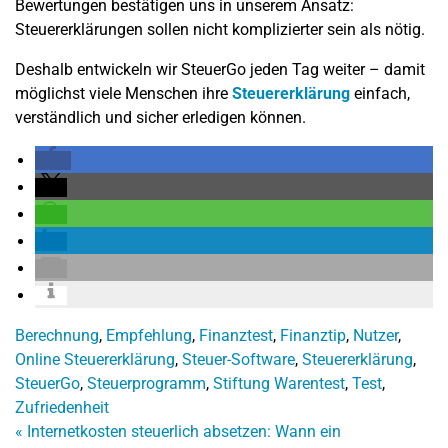
Bewertungen bestätigen uns in unserem Ansatz:
Steuererklärungen sollen nicht komplizierter sein als nötig.
Deshalb entwickeln wir SteuerGo jeden Tag weiter – damit
möglichst viele Menschen ihre
Steuererklärung
einfach,
verständlich und sicher erledigen können.
Berechnung
,
Empfehlung
,
Finanztest
,
Finanztip
,
Nutzer
,
Online Steuererklärung
,
Steuer-Software
,
Steuererklärung
,
SteuerGo
,
Steuerprogramm
,
Stiftung Warentest
,
Test
,
Zufriedenheit
«
Internetkosten steuerlich absetzen: Wann ein