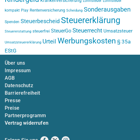
Krankenversicherung
Lohnsteuer
Lohnsteuer
Sonderausgaben
Rentenversicherung
kompakt
Play
Scheidung
Steuererklärung
Steuerbescheid
Spenden
Steuerrecht
SteuerGo
Umsatzsteuer
steuerfrei
Steuererstattung
Werbungskosten
Urteil
§ 35a
Umsatzsteuererklärung
EStG
Über uns
Impressum
AGB
Datenschutz
Barrierefreiheit
Presse
Preise
Partnerprogramm
Vertrag widerrufen