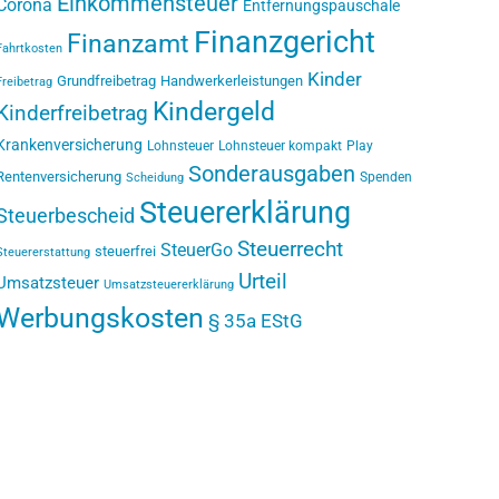
Einkommensteuer
Corona
Entfernungspauschale
Finanzgericht
Finanzamt
Fahrtkosten
Kinder
Grundfreibetrag
Handwerkerleistungen
Freibetrag
Kindergeld
Kinderfreibetrag
Krankenversicherung
Lohnsteuer
Lohnsteuer kompakt
Play
Sonderausgaben
Rentenversicherung
Spenden
Scheidung
Steuererklärung
Steuerbescheid
Steuerrecht
SteuerGo
steuerfrei
Steuererstattung
Urteil
Umsatzsteuer
Umsatzsteuererklärung
Werbungskosten
§ 35a EStG