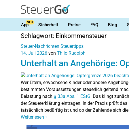
NEU
App
Sicherheit
Preise
FAQ
Blog
Schlagwort:
Einkommensteuer
Steuer-Nachrichten
Steuertipps
14. Juli 2026
von
Thilo Rudolph
Unterhalt an Angehörige: O
Wer Eltern, erwachsene Kinder oder andere Angehörige
bestimmten Voraussetzungen steuerlich geltend mach
Belastung nach
§ 33a Abs. 1 EStG
. Das klingt zunäc
der Steuererklärung eintragen. In der Praxis prüft da
tatsächlich bedürftig ist und ob der Zahlende sich di
Weiterlesen
»