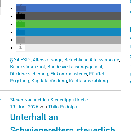
§ 34 EStG
,
Altersvorsorge
,
Betriebliche Altersvorsorge
,
Bundesfinanzhof
,
Bundesverfassungsgericht
,
Direktversicherung
,
Einkommensteuer
,
Fünftel-
Regelung
,
Kapitalabfindung
,
Kapitalauszahlung
e
Steuer-Nachrichten
Steuertipps
Urteile
19. Juni 2026
von
Thilo Rudolph
Unterhalt an
Schwiegereltern steuerlich