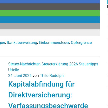
gen
,
Banküberweisung
,
Einkommensteuer
,
Opfergrenze
,
Steuer-Nachrichten
Steuererklärung 2026
Steuertipps
Urteile
24. Juni 2026
von
Thilo Rudolph
Kapitalabfindung für
Direktversicherung:
Verfassungsbeschwerde