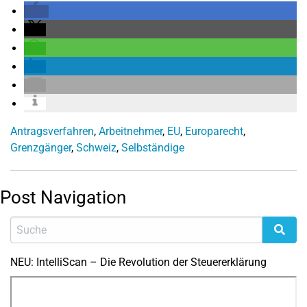
Antragsverfahren
,
Arbeitnehmer
,
EU
,
Europarecht
,
Grenzgänger
,
Schweiz
,
Selbständige
Post Navigation
NEU: IntelliScan – Die Revolution der Steuererklärung