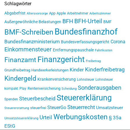
Schlagwörter
Abgabefrist
App
Apple
Arbeitnehmer
Altersvorsorge
Arbeitszimmer
BFH-Urteil
BFH
Außergewöhnliche Belastungen
BMF
Bundesfinanzhof
BMF-Schreiben
Bundesfinanzministerium
Corona
Bundesverfassungsgericht
Einkommensteuer
Entfernungspauschale
Fahrtkosten
Finanzgericht
Finanzamt
Freibetrag
Kinderfreibetrag
Kinder
Grundfreibetrag
Handwerkerleistungen
Kindergeld
Krankenversicherung
Lohnsteuer
Lohnsteuer
Sonderausgaben
Rentenversicherung
kompakt
Play
Scheidung
Steuererklärung
Steuerbescheid
Spenden
Steuerrecht
SteuerGo
Umsatzsteuer
steuerfrei
Steuererstattung
Werbungskosten
Urteil
§ 35a
Umsatzsteuererklärung
EStG