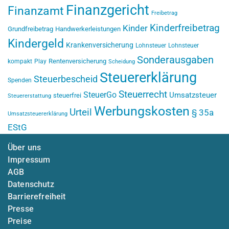
Finanzgericht
Finanzamt
Freibetrag
Kinderfreibetrag
Kinder
Grundfreibetrag
Handwerkerleistungen
Kindergeld
Krankenversicherung
Lohnsteuer
Lohnsteuer
Sonderausgaben
Rentenversicherung
kompakt
Play
Scheidung
Steuererklärung
Steuerbescheid
Spenden
Steuerrecht
SteuerGo
Umsatzsteuer
steuerfrei
Steuererstattung
Werbungskosten
Urteil
§ 35a
Umsatzsteuererklärung
EStG
Über uns
Impressum
AGB
Datenschutz
Barrierefreiheit
Presse
Preise