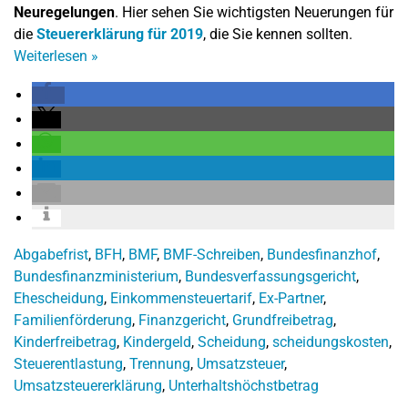
Neuregelungen
. Hier sehen Sie wichtigsten Neuerungen für
die
Steuererklärung für 2019
, die Sie kennen sollten.
Weiterlesen
»
Abgabefrist
,
BFH
,
BMF
,
BMF-Schreiben
,
Bundesfinanzhof
,
Bundesfinanzministerium
,
Bundesverfassungsgericht
,
Ehescheidung
,
Einkommensteuertarif
,
Ex-Partner
,
Familienförderung
,
Finanzgericht
,
Grundfreibetrag
,
Kinderfreibetrag
,
Kindergeld
,
Scheidung
,
scheidungskosten
,
Steuerentlastung
,
Trennung
,
Umsatzsteuer
,
Umsatzsteuererklärung
,
Unterhaltshöchstbetrag