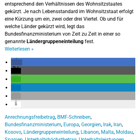
entsprechend den Verhältnissen des Wohnsitzstaates
gekürzt. Je nach Lebensstandard im Wohnsitzstaat erfolgt
eine Kürzung um ein, zwei oder drei Viertel. Ob und für
welche Länder gekürzt wird, legt das
Bundesfinanzministerium von Zeit zu Zeit in einer so
genannte
Ländergruppeneinteilung
fest.
Weiterlesen
»
Anrechnungsfreibetrag
,
BMF-Schreiben
,
Bundesfinanzministerium
,
Europa
,
Georgien
,
Irak
,
Iran
,
Kosovo
,
Ländergruppeneinteilung
,
Libanon
,
Malta
,
Moldau
,
Spanien
,
Unterhaltshöchstbetrag
,
Unterhaltsleistungen