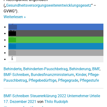
(„
Gesundheitsversorgungsweiterentwicklungsgesetz
“ –
GVWG“).
Weiterlesen
»
Behinderte
,
Behinderten-Pauschbetrag
,
Behinderung
,
BMF
,
BMF-Schreiben
,
Bundesfinanzministerium
,
Kinder
,
Pflege-
Pauschbetrag
,
Pflegebedürftige
,
Pflegegrade
,
Pflegestufe
BMF-Schreiben
Steuererklärung 2022
Unternehmer
Urteile
17. Dezember 2021
von
Thilo Rudolph