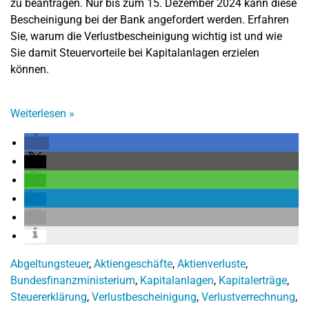
zu beantragen. Nur bis zum 15. Dezember 2024 kann diese
Bescheinigung bei der Bank angefordert werden. Erfahren
Sie, warum die Verlustbescheinigung wichtig ist und wie
Sie damit Steuervorteile bei Kapitalanlagen erzielen
können.
Weiterlesen
»
Abgeltungsteuer
,
Aktiengeschäfte
,
Aktienverluste
,
Bundesfinanzministerium
,
Kapitalanlagen
,
Kapitalerträge
,
Steuererklärung
,
Verlustbescheinigung
,
Verlustverrechnung
,