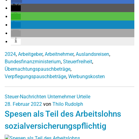
2024
,
Arbeitgeber
,
Arbeitnehmer
,
Auslandsreisen
,
Bundesfinanzministerium
,
Steuerfreiheit
,
Übernachtungspauschbeträge
,
Verpflegungspauschbeträge
,
Werbungskosten
Steuer-Nachrichten
Unternehmer
Urteile
28. Februar 2022
von
Thilo Rudolph
Spesen als Teil des Arbeitslohns
sozialversicherungspflichtig