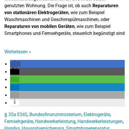
genutzten Wohnung. Die Frage ist, ob auch
Reparaturen
von stationären Elektrogeräten
, wie zum Beispiel
Waschmaschinen und Geschirrspülmaschinen, oder
Reparaturen von mobilen Geräten
, wie zum Beispiel
Smartphones und Fernsehgeräte, steuerlich begünstigt sind
Weiterlesen
»
§ 35a EStG
,
Bundesfinanzministerium
,
Elektrogeräte
,
Fernsehgeräte
,
Handwerkerleistung
,
Handwerkerleistungen
,
Handys
,
Hausratversicherung
,
Smartphonereparatur
,