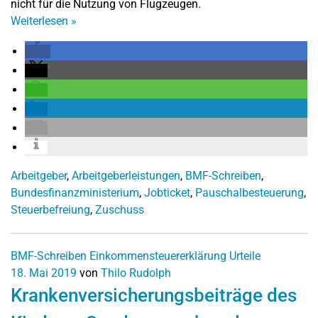
nicht für die Nutzung von Flugzeugen.
Weiterlesen
»
Arbeitgeber
,
Arbeitgeberleistungen
,
BMF-Schreiben
,
Bundesfinanzministerium
,
Jobticket
,
Pauschalbesteuerung
,
Steuerbefreiung
,
Zuschuss
BMF-Schreiben
Einkommensteuererklärung
Urteile
18. Mai 2019
von
Thilo Rudolph
Krankenversicherungsbeiträge des