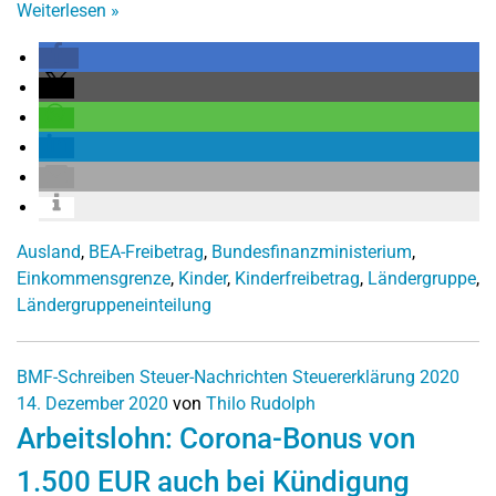
Weiterlesen
»
Ausland
,
BEA-Freibetrag
,
Bundesfinanzministerium
,
Einkommensgrenze
,
Kinder
,
Kinderfreibetrag
,
Ländergruppe
,
Ländergruppeneinteilung
BMF-Schreiben
Steuer-Nachrichten
Steuererklärung 2020
14. Dezember 2020
von
Thilo Rudolph
Arbeitslohn: Corona-Bonus von
1.500 EUR auch bei Kündigung