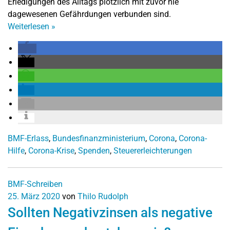
Erledigungen des Alltags plötzlich mit zuvor nie
dagewesenen Gefährdungen verbunden sind.
Weiterlesen
»
BMF-Erlass
,
Bundesfinanzministerium
,
Corona
,
Corona-
Hilfe
,
Corona-Krise
,
Spenden
,
Steuererleichterungen
BMF-Schreiben
25. März 2020
von
Thilo Rudolph
Sollten Negativzinsen als negative