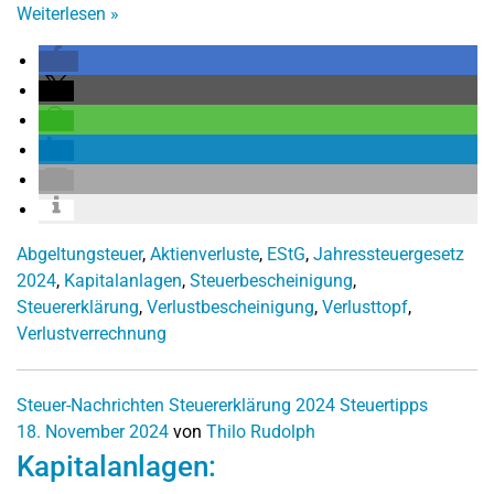
Weiterlesen
»
Abgeltungsteuer
,
Aktienverluste
,
EStG
,
Jahressteuergesetz
2024
,
Kapitalanlagen
,
Steuerbescheinigung
,
Steuererklärung
,
Verlustbescheinigung
,
Verlusttopf
,
Verlustverrechnung
Steuer-Nachrichten
Steuererklärung 2024
Steuertipps
18. November 2024
von
Thilo Rudolph
Kapitalanlagen: