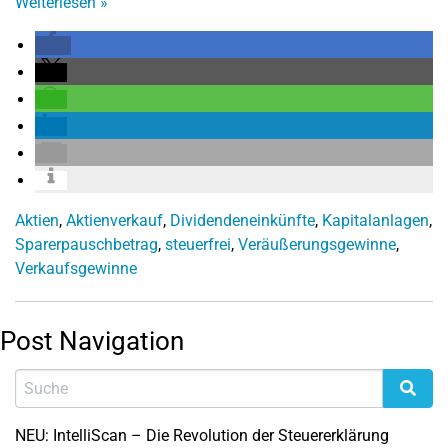
Weiterlesen
»
Aktien
,
Aktienverkauf
,
Dividendeneinkünfte
,
Kapitalanlagen
,
Sparerpauschbetrag
,
steuerfrei
,
Veräußerungsgewinne
,
Verkaufsgewinne
Post Navigation
NEU: IntelliScan – Die Revolution der Steuererklärung