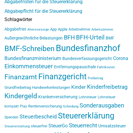
Abgabefristen für die Steuererklärung
Abgabepflicht für die Steuererklärung
Schlagwörter
Abgabefrist
App
Apple
Arbeitnehmer
Altersvorsorge
Arbeitszimmer
BFH-Urteil
BFH
Außergewöhnliche Belastungen
BMF
Bundesfinanzhof
BMF-Schreiben
Bundesfinanzministerium
Corona
Bundesverfassungsgericht
Einkommensteuer
Entfernungspauschale
Fahrtkosten
Finanzgericht
Finanzamt
Freibetrag
Kinderfreibetrag
Kinder
Grundfreibetrag
Handwerkerleistungen
Kindergeld
Krankenversicherung
Lohnsteuer
Lohnsteuer
Sonderausgaben
Rentenversicherung
kompakt
Play
Scheidung
Steuererklärung
Steuerbescheid
Spenden
Steuerrecht
SteuerGo
Umsatzsteuer
steuerfrei
Steuererstattung