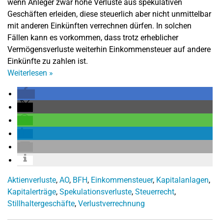
wenn Anleger zwar hohe Verluste aus spekulativen
Geschäften erleiden, diese steuerlich aber nicht unmittelbar
mit anderen Einkünften verrechnen dürfen. In solchen
Fällen kann es vorkommen, dass trotz erheblicher
Vermögensverluste weiterhin Einkommensteuer auf andere
Einkünfte zu zahlen ist.
Weiterlesen
»
Aktienverluste
,
AO
,
BFH
,
Einkommensteuer
,
Kapitalanlagen
,
Kapitalerträge
,
Spekulationsverluste
,
Steuerrecht
,
Stillhaltergeschäfte
,
Verlustverrechnung