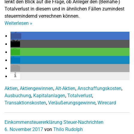
lenkt den Blick auf die Frage, ob Anleger den (Beinahe-)
Totalverlust in diesem und in ähnlichen Fällen zumindest
steuermindernd verrechnen können.
Weiterlesen
»
Aktien
,
Aktiengewinnen
,
Alt-Aktien
,
Anschaffungskosten
,
Ausbuchung
,
Kapitalanlagen
,
Totalverlust
,
Transaktionskosten
,
Veräußerungsgewinne
,
Wirecard
Einkommensteuererklärung
Steuer-Nachrichten
6. November 2017
von
Thilo Rudolph