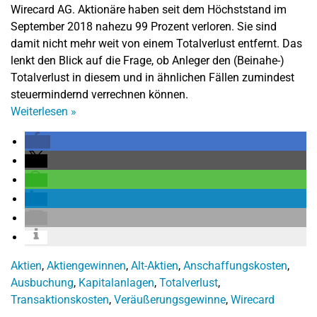
Wirecard AG. Aktionäre haben seit dem Höchststand im
September 2018 nahezu 99 Prozent verloren. Sie sind
damit nicht mehr weit von einem Totalverlust entfernt. Das
lenkt den Blick auf die Frage, ob Anleger den (Beinahe-)
Totalverlust in diesem und in ähnlichen Fällen zumindest
steuermindernd verrechnen können.
Weiterlesen
»
Aktien
,
Aktiengewinnen
,
Alt-Aktien
,
Anschaffungskosten
,
Ausbuchung
,
Kapitalanlagen
,
Totalverlust
,
Transaktionskosten
,
Veräußerungsgewinne
,
Wirecard