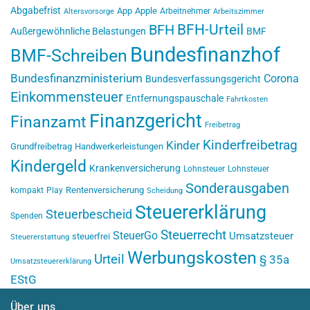
Abgabefrist
App
Apple
Arbeitnehmer
Altersvorsorge
Arbeitszimmer
BFH-Urteil
BFH
Außergewöhnliche Belastungen
BMF
Bundesfinanzhof
BMF-Schreiben
Bundesfinanzministerium
Corona
Bundesverfassungsgericht
Einkommensteuer
Entfernungspauschale
Fahrtkosten
Finanzgericht
Finanzamt
Freibetrag
Kinderfreibetrag
Kinder
Grundfreibetrag
Handwerkerleistungen
Kindergeld
Krankenversicherung
Lohnsteuer
Lohnsteuer
Sonderausgaben
Rentenversicherung
kompakt
Play
Scheidung
Steuererklärung
Steuerbescheid
Spenden
Steuerrecht
SteuerGo
Umsatzsteuer
steuerfrei
Steuererstattung
Werbungskosten
Urteil
§ 35a
Umsatzsteuererklärung
EStG
Über uns