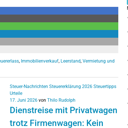
uererlass
,
Immobilienverkauf
,
Leerstand
,
Vermietung und
Steuer-Nachrichten
Steuererklärung 2026
Steuertipps
Urteile
17. Juni 2026
von
Thilo Rudolph
Dienstreise mit Privatwagen
trotz Firmenwagen: Kein