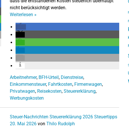
dass die entstandenen Kosten steuerlich überhaupt
nicht berücksichtigt werden.
Weiterlesen
»
Arbeitnehmer
,
BFH-Urteil
,
Dienstreise
,
Einkommensteuer
,
Fahrtkosten
,
Firmenwagen
,
Privatwagen
,
Reisekosten
,
Steuererklärung
,
Werbungskosten
Steuer-Nachrichten
Steuererklärung 2026
Steuertipps
20. Mai 2026
von
Thilo Rudolph