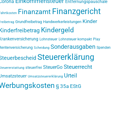
Einkommensteuer
Corona
Entfernungspauschale
Finanzgericht
Finanzamt
Fahrtkosten
Kinder
Grundfreibetrag
Handwerkerleistungen
Freibetrag
Kindergeld
Kinderfreibetrag
Krankenversicherung
Lohnsteuer
Lohnsteuer kompakt
Play
Sonderausgaben
Rentenversicherung
Spenden
Scheidung
Steuererklärung
Steuerbescheid
Steuerrecht
SteuerGo
steuerfrei
Steuererstattung
Urteil
Umsatzsteuer
Umsatzsteuererklärung
Werbungskosten
§ 35a EStG