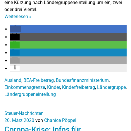
eine Kürzung nach Ländergruppeneinteilung um ein, zwei
oder drei Viertel.
Weiterlesen
»
Ausland
,
BEA-Freibetrag
,
Bundesfinanzministerium
,
Einkommensgrenze
,
Kinder
,
Kinderfreibetrag
,
Ländergruppe
,
Ländergruppeneinteilung
Steuer-Nachrichten
20. März 2020
von
Chanice Pöppel
Corona-Krise: Infos für