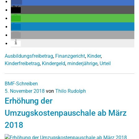
Ausbildungsfreibetrag
,
Finanzgericht
,
Kinder
,
Kinderfreibetrag
,
Kindergeld
,
minderjährige
,
Urteil
BMF-Schreiben
5. November 2018
von
Thilo Rudolph
Erhöhung der
Umzugskostenpauschale ab März
2018