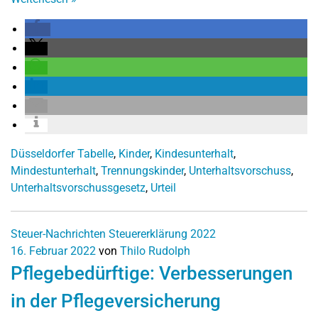
Düsseldorfer Tabelle
,
Kinder
,
Kindesunterhalt
,
Mindestunterhalt
,
Trennungskinder
,
Unterhaltsvorschuss
,
Unterhaltsvorschussgesetz
,
Urteil
Steuer-Nachrichten
Steuererklärung 2022
16. Februar 2022
von
Thilo Rudolph
Pflegebedürftige: Verbesserungen
in der Pflegeversicherung