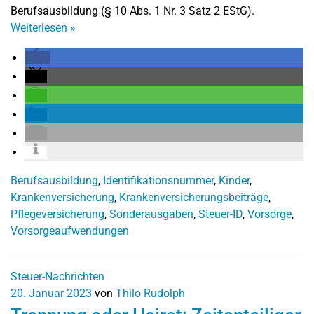
Berufsausbildung (§ 10 Abs. 1 Nr. 3 Satz 2 EStG).
Weiterlesen
»
Berufsausbildung
,
Identifikationsnummer
,
Kinder
,
Krankenversicherung
,
Krankenversicherungsbeiträge
,
Pflegeversicherung
,
Sonderausgaben
,
Steuer-ID
,
Vorsorge
,
Vorsorgeaufwendungen
Steuer-Nachrichten
20. Januar 2023
von
Thilo Rudolph