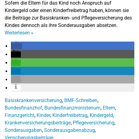
Sofern die Eltern für das Kind noch Anspruch auf
Kindergeld oder einen Kinderfreibetrag haben, können sie
die Beiträge zur Basiskranken- und Pflegeversicherung des
Kindes dennoch als ihre Sonderausgaben absetzen.
Weiterlesen
»
Basiskrankenversicherung
,
BMF-Schreiben
,
Bundesfinanzhof
,
Bundesfinanzministerium
,
Eltern
,
Finanzgericht
,
Kinder
,
Kinderfreibetrag
,
Kindergeld
,
Krankenversicherungsbeiträge
,
Pflegeversicherung
,
Sonderausgaben
,
Sonderausgabenabzug
,
Versicherungsbeiträge