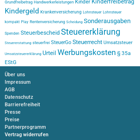
Kinderfreibetrag
Kinder
Grundfreibetrag
Handwerkerleistungen
Kindergeld
Krankenversicherung
Lohnsteuer
Lohnsteuer
Sonderausgaben
Rentenversicherung
kompakt
Play
Scheidung
Steuererklärung
Steuerbescheid
Spenden
Steuerrecht
SteuerGo
Umsatzsteuer
steuerfrei
Steuererstattung
Werbungskosten
Urteil
§ 35a
Umsatzsteuererklärung
EStG
Über uns
Impressum
AGB
Datenschutz
Barrierefreiheit
Presse
Preise
Partnerprogramm
Vertrag widerrufen