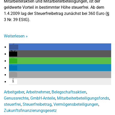
Mitarbeiteraktien und Mitarbeiterbeteiligungen, ist der
geldwerte Vorteil in bestimmter Höhe steuerfrei. Ab dem
1.4.2009 lag der Steuerfreibetrag zunächst bei 360 Euro (§
3 Nr. 39 EStG).
Weiterlesen
»
Arbeitgeber
,
Arbeitnehmer
,
Belegschaftsaktien
,
Genussrechte
,
GmbH-Anteile
,
Mitarbeiterbeteiligungsfonds
,
steuerfrei
,
Steuerfreibetrag
,
Vermögensbeteiligungen
,
Zukunftsfinanzierungsgesetz