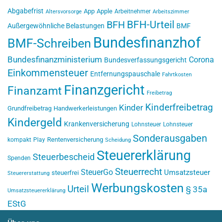
Abgabefrist
App
Apple
Arbeitnehmer
Altersvorsorge
Arbeitszimmer
BFH-Urteil
BFH
Außergewöhnliche Belastungen
BMF
Bundesfinanzhof
BMF-Schreiben
Bundesfinanzministerium
Corona
Bundesverfassungsgericht
Einkommensteuer
Entfernungspauschale
Fahrtkosten
Finanzgericht
Finanzamt
Freibetrag
Kinderfreibetrag
Kinder
Grundfreibetrag
Handwerkerleistungen
Kindergeld
Krankenversicherung
Lohnsteuer
Lohnsteuer
Sonderausgaben
Rentenversicherung
kompakt
Play
Scheidung
Steuererklärung
Steuerbescheid
Spenden
Steuerrecht
SteuerGo
Umsatzsteuer
steuerfrei
Steuererstattung
Werbungskosten
Urteil
§ 35a
Umsatzsteuererklärung
EStG