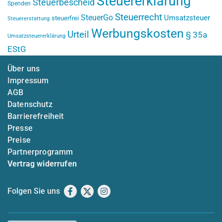
Steuererklärung
Steuerbescheid
Spenden
Steuerrecht
SteuerGo
Umsatzsteuer
steuerfrei
Steuererstattung
Werbungskosten
Urteil
§ 35a
Umsatzsteuererklärung
EStG
Über uns
Impressum
AGB
Datenschutz
Barrierefreiheit
Presse
Preise
Partnerprogramm
Vertrag widerrufen
Folgen Sie uns
Facebook
X
Instagram