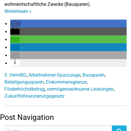
wohnwirtschaftliche Zwecke (Bausparen).
Weiterlesen
»
5. VermBG
,
Arbeitnehmer-Sparzulage
,
Bausparen
,
Beteiligungssparen
,
Einkommensgrenze
,
Förderhöchstbetrag
,
vermögenswirksame Leistungen
,
Zukunftsfinanzierungsgesetz
Post Navigation