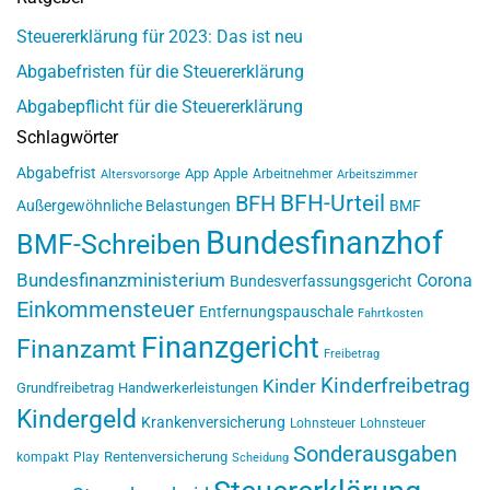
Steuererklärung für 2023: Das ist neu
Abgabefristen für die Steuererklärung
Abgabepflicht für die Steuererklärung
Schlagwörter
Abgabefrist
App
Apple
Arbeitnehmer
Altersvorsorge
Arbeitszimmer
BFH-Urteil
BFH
Außergewöhnliche Belastungen
BMF
Bundesfinanzhof
BMF-Schreiben
Bundesfinanzministerium
Corona
Bundesverfassungsgericht
Einkommensteuer
Entfernungspauschale
Fahrtkosten
Finanzgericht
Finanzamt
Freibetrag
Kinderfreibetrag
Kinder
Grundfreibetrag
Handwerkerleistungen
Kindergeld
Krankenversicherung
Lohnsteuer
Lohnsteuer
Sonderausgaben
Rentenversicherung
kompakt
Play
Scheidung