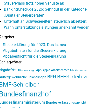
Steuererlass trotz hoher Verluste ab
BankingCheck.de 2026: Sehr gut in der Kategorie
„Digitaler Steuerberater“
Unterhalt an Schwiegereltern steuerlich absetzen:
Wann Unterstützungsleistungen anerkannt werden
Ratgeber
Steuererklärung für 2023: Das ist neu
Abgabefristen für die Steuererklärung
Abgabepflicht für die Steuererklärung
Schlagwörter
Abgabefrist
App
Apple
Arbeitnehmer
Altersvorsorge
Arbeitszimmer
BFH-Urteil
BFH
Außergewöhnliche Belastungen
BMF
BMF-Schreiben
Bundesfinanzhof
Bundesfinanzministerium
Bundesverfassungsgericht