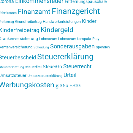
Einkommensteuer
Corona
Entfernungspauschale
Finanzgericht
Finanzamt
Fahrtkosten
Kinder
Grundfreibetrag
Handwerkerleistungen
Freibetrag
Kindergeld
Kinderfreibetrag
Krankenversicherung
Lohnsteuer
Lohnsteuer kompakt
Play
Sonderausgaben
Rentenversicherung
Spenden
Scheidung
Steuererklärung
Steuerbescheid
Steuerrecht
SteuerGo
steuerfrei
Steuererstattung
Urteil
Umsatzsteuer
Umsatzsteuererklärung
Werbungskosten
§ 35a EStG