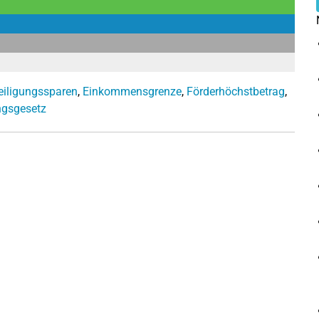
eiligungssparen
,
Einkommensgrenze
,
Förderhöchstbetrag
,
ngsgesetz