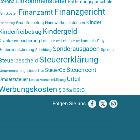
Einkommensteuer
Corona
Entfernungspauschale
Finanzgericht
Finanzamt
Fahrtkosten
Kinder
Grundfreibetrag
Handwerkerleistungen
Freibetrag
Kindergeld
Kinderfreibetrag
Krankenversicherung
Lohnsteuer
Lohnsteuer kompakt
Play
Sonderausgaben
Rentenversicherung
Spenden
Scheidung
Steuererklärung
Steuerbescheid
Steuerrecht
SteuerGo
steuerfrei
Steuererstattung
Urteil
Umsatzsteuer
Umsatzsteuererklärung
Werbungskosten
§ 35a EStG
Folgen Sie uns
Facebook
X
Instagram