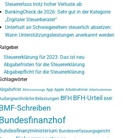
Steuererlass trotz hoher Verluste ab
BankingCheck.de 2026: Sehr gut in der Kategorie
„Digitaler Steuerberater“
Unterhalt an Schwiegereltern steuerlich absetzen:
Wann Unterstützungsleistungen anerkannt werden
Ratgeber
Steuererklärung für 2023: Das ist neu
Abgabefristen für die Steuererklärung
Abgabepflicht für die Steuererklärung
Schlagwörter
Abgabefrist
App
Apple
Arbeitnehmer
Altersvorsorge
Arbeitszimmer
BFH-Urteil
BFH
Außergewöhnliche Belastungen
BMF
BMF-Schreiben
Bundesfinanzhof
Bundesfinanzministerium
Bundesverfassungsgericht