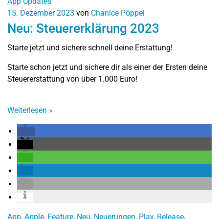
App Updates
15. Dezember 2023
von
Chanice Pöppel
Neu: Steuererklärung 2023
Starte jetzt und sichere schnell deine Erstattung!
Starte schon jetzt und sichere dir als einer der Ersten deine
Steuererstattung von über 1.000 Euro!
Weiterlesen
»
App
,
Apple
,
Feature
,
Neu
,
Neuerungen
,
Play
,
Release
,