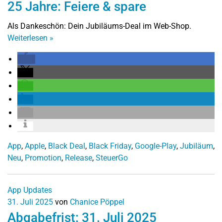
25 Jahre: Feiere & spare
Als Dankeschön: Dein Jubiläums-Deal im Web-Shop.
Weiterlesen
»
App
,
Apple
,
Black Deal
,
Black Friday
,
Google-Play
,
Jubiläum
,
Neu
,
Promotion
,
Release
,
SteuerGo
App Updates
31. Juli 2025
von
Chanice Pöppel
Abgabefrist: 31. Juli 2025