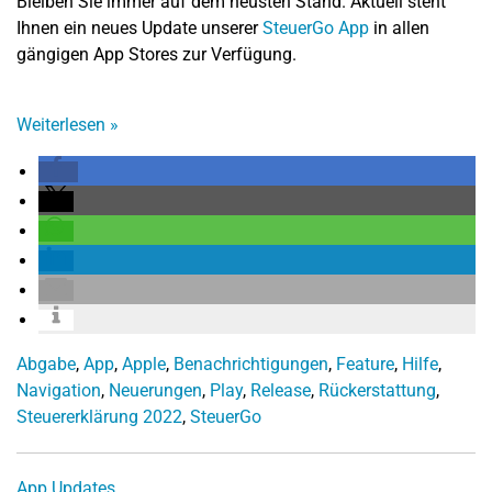
Bleiben Sie immer auf dem neusten Stand. Aktuell steht
Ihnen ein neues Update unserer
SteuerGo App
in allen
gängigen App Stores zur Verfügung.
Weiterlesen
»
Abgabe
,
App
,
Apple
,
Benachrichtigungen
,
Feature
,
Hilfe
,
Navigation
,
Neuerungen
,
Play
,
Release
,
Rückerstattung
,
Steuererklärung 2022
,
SteuerGo
App Updates