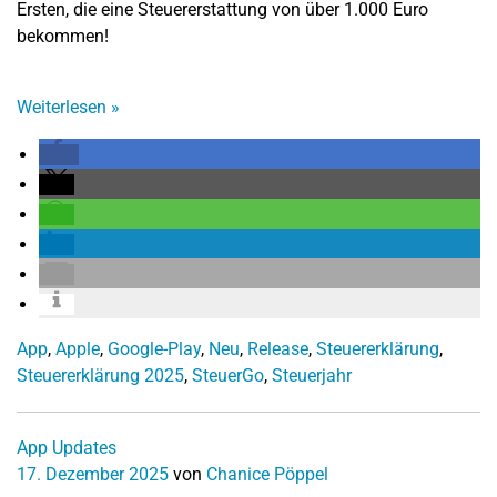
Ersten, die eine Steuererstattung von über 1.000 Euro
bekommen!
Weiterlesen
»
App
,
Apple
,
Google-Play
,
Neu
,
Release
,
Steuererklärung
,
Steuererklärung 2025
,
SteuerGo
,
Steuerjahr
App Updates
17. Dezember 2025
von
Chanice Pöppel