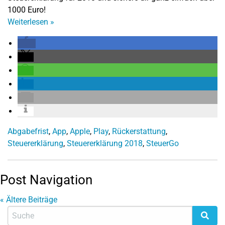
1000 Euro!
Weiterlesen
»
Abgabefrist
,
App
,
Apple
,
Play
,
Rückerstattung
,
Steuererklärung
,
Steuererklärung 2018
,
SteuerGo
Post Navigation
«
Ältere Beiträge