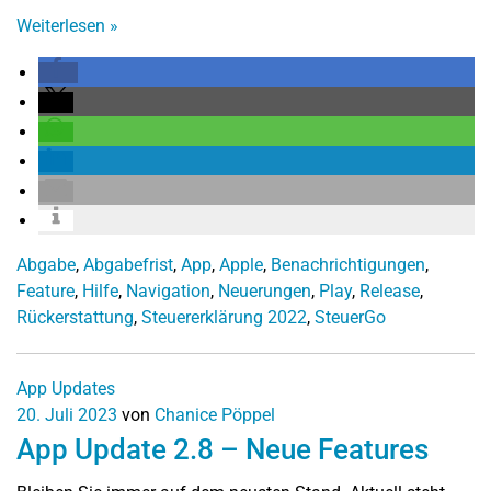
Weiterlesen
»
Abgabe
,
Abgabefrist
,
App
,
Apple
,
Benachrichtigungen
,
Feature
,
Hilfe
,
Navigation
,
Neuerungen
,
Play
,
Release
,
Rückerstattung
,
Steuererklärung 2022
,
SteuerGo
App Updates
20. Juli 2023
von
Chanice Pöppel
App Update 2.8 – Neue Features