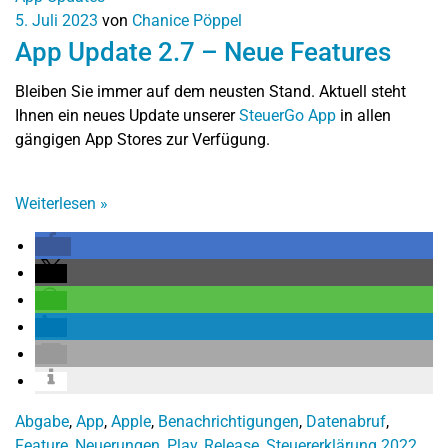
5. Juli 2023
von
Chanice Pöppel
App Update 2.7 – Neue Features
Bleiben Sie immer auf dem neusten Stand. Aktuell steht
Ihnen ein neues Update unserer
SteuerGo App
in allen
gängigen App Stores zur Verfügung.
Weiterlesen
»
Abgabe
,
App
,
Apple
,
Benachrichtigungen
,
Datenabruf
,
Feature
,
Neuerungen
,
Play
,
Release
,
Steuererklärung 2022
,