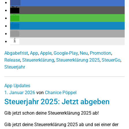
Abgabefrist
,
App
,
Apple
,
Google-Play
,
Neu
,
Promotion
,
Release
,
Steuererklärung
,
Steuererklärung 2025
,
SteuerGo
,
Steuerjahr
App Updates
1. Januar 2026
von
Chanice Pöppel
Steuerjahr 2025: Jetzt abgeben
Gib jetzt schon deine Steuererklärung 2025 ab!
Gib jetzt deine Steuererklärung 2025 ab und sei einer der