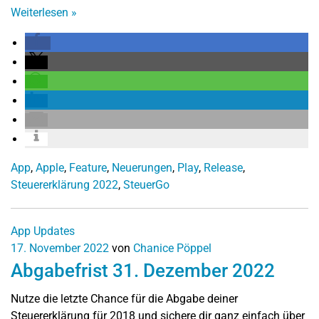
Weiterlesen
»
App
,
Apple
,
Feature
,
Neuerungen
,
Play
,
Release
,
Steuererklärung 2022
,
SteuerGo
App Updates
17. November 2022
von
Chanice Pöppel
Abgabefrist 31. Dezember 2022
Nutze die letzte Chance für die Abgabe deiner
Steuererklärung für 2018 und sichere dir ganz einfach über