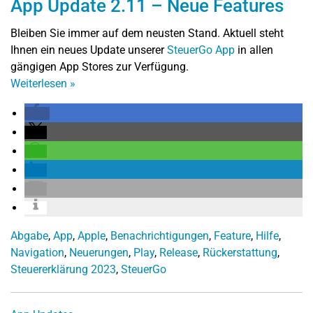
App Update 2.11 – Neue Features
Bleiben Sie immer auf dem neusten Stand. Aktuell steht
Ihnen ein neues Update unserer
SteuerGo App
in allen
gängigen App Stores zur Verfügung.
Weiterlesen
»
Abgabe
,
App
,
Apple
,
Benachrichtigungen
,
Feature
,
Hilfe
,
Navigation
,
Neuerungen
,
Play
,
Release
,
Rückerstattung
,
Steuererklärung 2023
,
SteuerGo