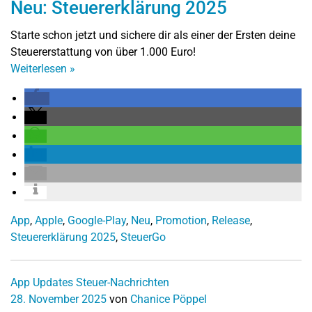
Neu: Steuererklärung 2025
Starte schon jetzt und sichere dir als einer der Ersten deine
Steuererstattung von über 1.000 Euro!
Weiterlesen
»
App
,
Apple
,
Google-Play
,
Neu
,
Promotion
,
Release
,
Steuererklärung 2025
,
SteuerGo
App Updates
Steuer-Nachrichten
28. November 2025
von
Chanice Pöppel