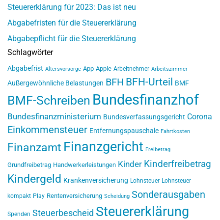
Steuererklärung für 2023: Das ist neu
Abgabefristen für die Steuererklärung
Abgabepflicht für die Steuererklärung
Schlagwörter
Abgabefrist
App
Apple
Arbeitnehmer
Altersvorsorge
Arbeitszimmer
BFH-Urteil
BFH
Außergewöhnliche Belastungen
BMF
Bundesfinanzhof
BMF-Schreiben
Bundesfinanzministerium
Corona
Bundesverfassungsgericht
Einkommensteuer
Entfernungspauschale
Fahrtkosten
Finanzgericht
Finanzamt
Freibetrag
Kinderfreibetrag
Kinder
Grundfreibetrag
Handwerkerleistungen
Kindergeld
Krankenversicherung
Lohnsteuer
Lohnsteuer
Sonderausgaben
Rentenversicherung
kompakt
Play
Scheidung
Steuererklärung
Steuerbescheid
Spenden