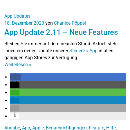
App Updates
18. Dezember 2023
von
Chanice Pöppel
App Update 2.11 – Neue Features
Bleiben Sie immer auf dem neusten Stand. Aktuell steht
Ihnen ein neues Update unserer
SteuerGo App
in allen
gängigen App Stores zur Verfügung.
Weiterlesen
»
Abgabe
,
App
,
Apple
,
Benachrichtigungen
,
Feature
,
Hilfe
,