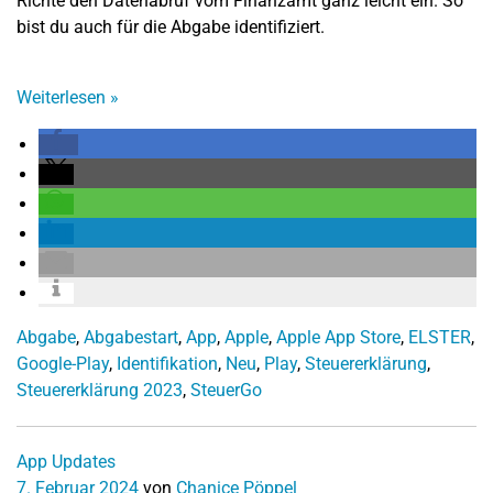
Richte den Datenabruf vom Finanzamt ganz leicht ein. So
bist du auch für die Abgabe identifiziert.
Weiterlesen
»
Abgabe
,
Abgabestart
,
App
,
Apple
,
Apple App Store
,
ELSTER
,
Google-Play
,
Identifikation
,
Neu
,
Play
,
Steuererklärung
,
Steuererklärung 2023
,
SteuerGo
App Updates
7. Februar 2024
von
Chanice Pöppel