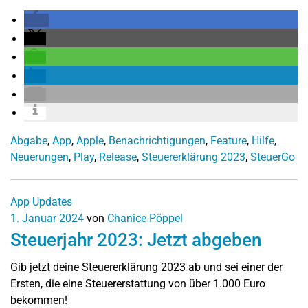
Abgabe
,
App
,
Apple
,
Benachrichtigungen
,
Feature
,
Hilfe
,
Neuerungen
,
Play
,
Release
,
Steuererklärung 2023
,
SteuerGo
App Updates
1. Januar 2024
von
Chanice Pöppel
Steuerjahr 2023: Jetzt abgeben
Gib jetzt deine Steuererklärung 2023 ab und sei einer der
Ersten, die eine Steuererstattung von über 1.000 Euro
bekommen!