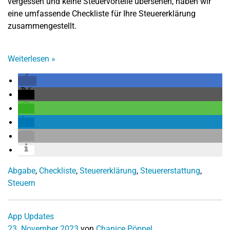
vergessen und keine Steuervorteile übersehen, haben wir
eine umfassende Checkliste für Ihre Steuererklärung
zusammengestellt.
Weiterlesen
»
Abgabe
,
Checkliste
,
Steuererklärung
,
Steuererstattung
,
Steuern
App Updates
23. November 2023
von
Chanice Pöppel