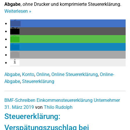
Abgabe
,
ohne
Drucker und komprimierte Steuererklärung.
Weiterlesen
»
Abgabe
,
Konto
,
Online
,
Online Steuererklärung
,
Online-
Abgabe
,
Steuererklärung
BMF-Schreiben
Einkommensteuererklärung
Unternehmer
31. März 2019
von
Thilo Rudolph
Steuererklärung:
Verspätungszuschlag bei