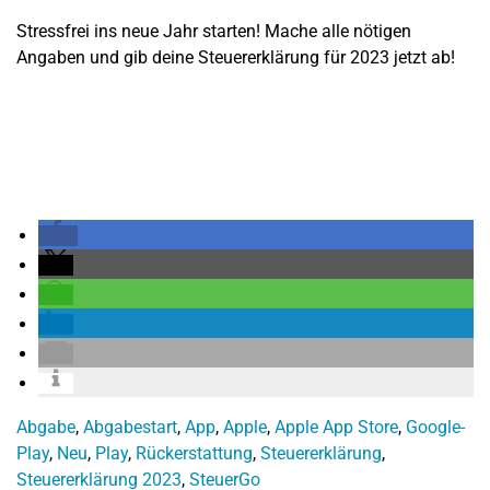
Stressfrei ins neue Jahr starten! Mache alle nötigen
Angaben und gib deine Steuererklärung für 2023 jetzt ab!
Abgabe
,
Abgabestart
,
App
,
Apple
,
Apple App Store
,
Google-
Play
,
Neu
,
Play
,
Rückerstattung
,
Steuererklärung
,
Steuererklärung 2023
,
SteuerGo