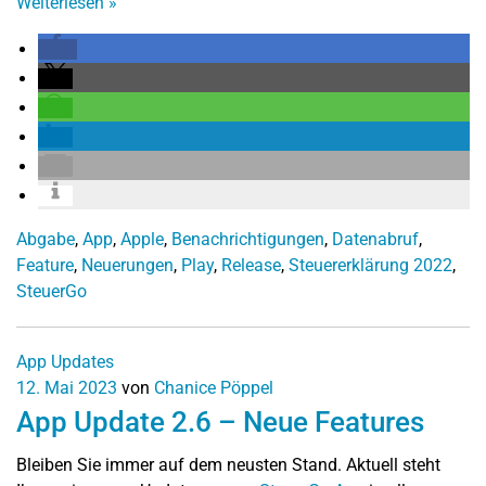
Weiterlesen
»
Abgabe
,
App
,
Apple
,
Benachrichtigungen
,
Datenabruf
,
Feature
,
Neuerungen
,
Play
,
Release
,
Steuererklärung 2022
,
SteuerGo
App Updates
12. Mai 2023
von
Chanice Pöppel
App Update 2.6 – Neue Features
Bleiben Sie immer auf dem neusten Stand. Aktuell steht