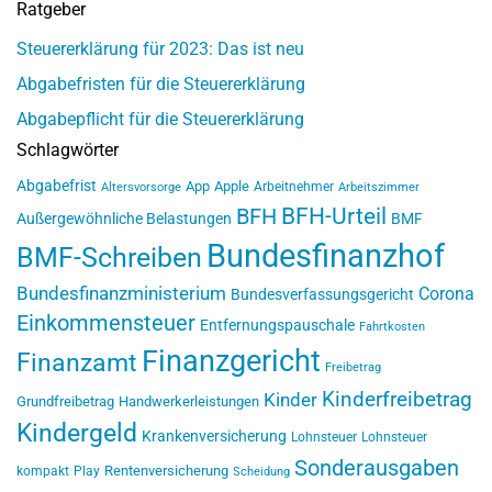
Ratgeber
Steuererklärung für 2023: Das ist neu
Abgabefristen für die Steuererklärung
Abgabepflicht für die Steuererklärung
Schlagwörter
Abgabefrist
App
Apple
Arbeitnehmer
Altersvorsorge
Arbeitszimmer
BFH-Urteil
BFH
Außergewöhnliche Belastungen
BMF
Bundesfinanzhof
BMF-Schreiben
Bundesfinanzministerium
Corona
Bundesverfassungsgericht
Einkommensteuer
Entfernungspauschale
Fahrtkosten
Finanzgericht
Finanzamt
Freibetrag
Kinderfreibetrag
Kinder
Grundfreibetrag
Handwerkerleistungen
Kindergeld
Krankenversicherung
Lohnsteuer
Lohnsteuer
Sonderausgaben
Rentenversicherung
kompakt
Play
Scheidung