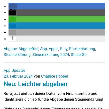
Abgabe
,
Abgabefrist
,
App
,
Apple
,
Play
,
Rückerstattung
,
Steuererklärung
,
Steuererklärung 2024
,
SteuerGo
App Updates
23. Februar 2024
von
Chanice Pöppel
Neu: Leichter abgeben
Rufe jetzt einfach deiner Daten vom Finanzamt ab und
identifiziere dich so für die Abgabe deiner Steuererklärung!