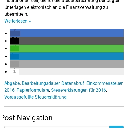
Institutionen Zeit, die für die Steuerberechnung benötigten
Unterlagen elektronisch an die Finanzverwaltung zu
übermitteln.
Weiterlesen
»
Abgabe
,
Bearbeitungsdauer
,
Datenabruf
,
Einkommensteuer
2016
,
Papierformulare
,
Steuererklärungen für 2016
,
Vorausgefüllte Steuererklärung
Post Navigation