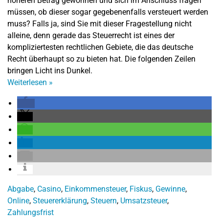
höheren Betrag gewonnen und sich im Anschluss fragen
müssen, ob dieser sogar gegebenenfalls versteuert werden
muss? Falls ja, sind Sie mit dieser Fragestellung nicht
alleine, denn gerade das Steuerrecht ist eines der
kompliziertesten rechtlichen Gebiete, die das deutsche
Recht überhaupt so zu bieten hat. Die folgenden Zeilen
bringen Licht ins Dunkel.
Weiterlesen
»
Abgabe
,
Casino
,
Einkommensteuer
,
Fiskus
,
Gewinne
,
Online
,
Steuererklärung
,
Steuern
,
Umsatzsteuer
,
Zahlungsfrist