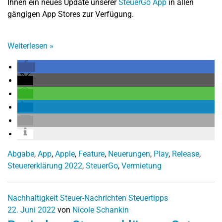
Ihnen ein neues Update unserer
SteuerGo App
in allen
gängigen App Stores zur Verfügung.
Weiterlesen
»
Abgabe
,
App
,
Apple
,
Feature
,
Neuerungen
,
Play
,
Release
,
Steuererklärung 2022
,
SteuerGo
,
Vermietung
Nachhaltigkeit
Steuer-Nachrichten
Steuertipps
22. Juni 2022
von
Nicole Schankin