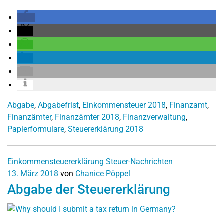
Abgabe
,
Abgabefrist
,
Einkommensteuer 2018
,
Finanzamt
,
Finanzämter
,
Finanzämter 2018
,
Finanzverwaltung
,
Papierformulare
,
Steuererklärung 2018
Einkommensteuererklärung
Steuer-Nachrichten
13. März 2018
von
Chanice Pöppel
Abgabe der Steuererklärung