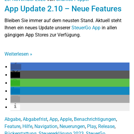
App Update 2.10 – Neue Features
Bleiben Sie immer auf dem neusten Stand. Aktuell steht
Ihnen ein neues Update unserer
SteuerGo App
in allen
gängigen App Stores zur Verfügung.
Weiterlesen
»
Abgabe
,
Abgabefrist
,
App
,
Apple
,
Benachrichtigungen
,
Feature
,
Hilfe
,
Navigation
,
Neuerungen
,
Play
,
Release
,
Rückerstattung
,
Steuererklärung 2023
,
SteuerGo