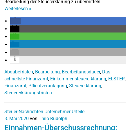
Bearbeitung der Steuererklärung zu übermitteln.
Weiterlesen
»
Abgabefristen
,
Bearbeitung
,
Bearbeitungsdauer
,
Das
schnellste Finanzamt
,
Einkommensteuererklärung
,
ELSTER
,
Finanzamt
,
Pflichtveranlagung
,
Steuererklärung
,
Steuererklärungsfristen
Steuer-Nachrichten
Unternehmer
Urteile
8. Mai 2020
von
Thilo Rudolph
Einnahmen-Überschussrechnung: