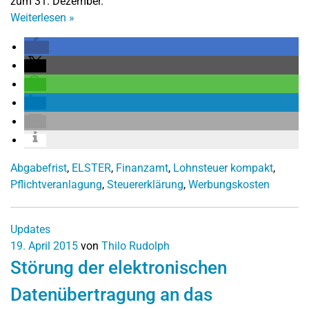
zum 31. Dezember.
Weiterlesen
»
Abgabefrist
,
ELSTER
,
Finanzamt
,
Lohnsteuer kompakt
,
Pflichtveranlagung
,
Steuererklärung
,
Werbungskosten
Updates
19. April 2015
von
Thilo Rudolph
Störung der elektronischen
Datenübertragung an das