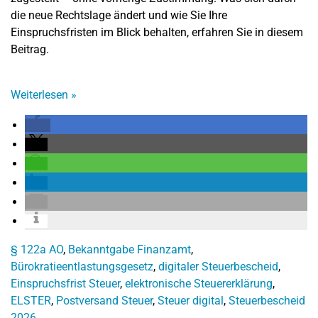
die neue Rechtslage ändert und wie Sie Ihre
Einspruchsfristen im Blick behalten, erfahren Sie in diesem
Beitrag.
Weiterlesen
»
§ 122a AO
,
Bekanntgabe Finanzamt
,
Bürokratieentlastungsgesetz
,
digitaler Steuerbescheid
,
Einspruchsfrist Steuer
,
elektronische Steuererklärung
,
ELSTER
,
Postversand Steuer
,
Steuer digital
,
Steuerbescheid
2026