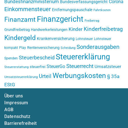
Bundesfinanzministerium
Corona
Bundesverfassungsgericht
Einkommensteuer
Entfernungspauschale
Fahrtkosten
Finanzgericht
Finanzamt
Freibetrag
Kinderfreibetrag
Kinder
Grundfreibetrag
Handwerkerleistungen
Kindergeld
Krankenversicherung
Lohnsteuer
Lohnsteuer
Sonderausgaben
Rentenversicherung
kompakt
Play
Scheidung
Steuererklärung
Steuerbescheid
Spenden
Steuerrecht
SteuerGo
Umsatzsteuer
steuerfrei
Steuererstattung
Werbungskosten
Urteil
§ 35a
Umsatzsteuererklärung
EStG
Über uns
Impressum
AGB
Datenschutz
Barrierefreiheit