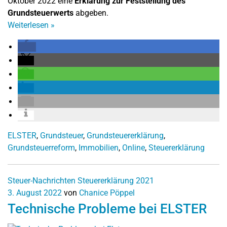
Oktober 2022 eine
Erklärung zur Feststellung des
Grundsteuerwerts
abgeben.
Weiterlesen
»
ELSTER
,
Grundsteuer
,
Grundsteuererklärung
,
Grundsteuerreform
,
Immobilien
,
Online
,
Steuererklärung
Steuer-Nachrichten
Steuererklärung 2021
3. August 2022
von
Chanice Pöppel
Technische Probleme bei ELSTER