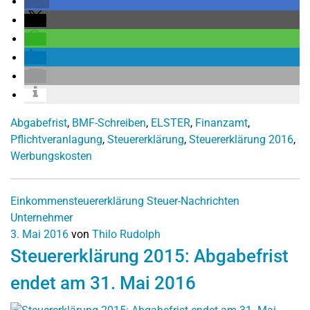
Abgabefrist
,
BMF-Schreiben
,
ELSTER
,
Finanzamt
,
Pflichtveranlagung
,
Steuererklärung
,
Steuererklärung 2016
,
Werbungskosten
Einkommensteuererklärung
Steuer-Nachrichten
Unternehmer
3. Mai 2016
von
Thilo Rudolph
Steuererklärung 2015: Abgabefrist
endet am 31. Mai 2016