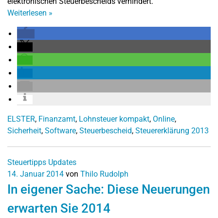
elektronischen Steuerbescheids verhindert.
Weiterlesen
»
ELSTER
,
Finanzamt
,
Lohnsteuer kompakt
,
Online
,
Sicherheit
,
Software
,
Steuerbescheid
,
Steuererklärung 2013
Steuertipps
Updates
14. Januar 2014
von
Thilo Rudolph
In eigener Sache: Diese Neuerungen
erwarten Sie 2014