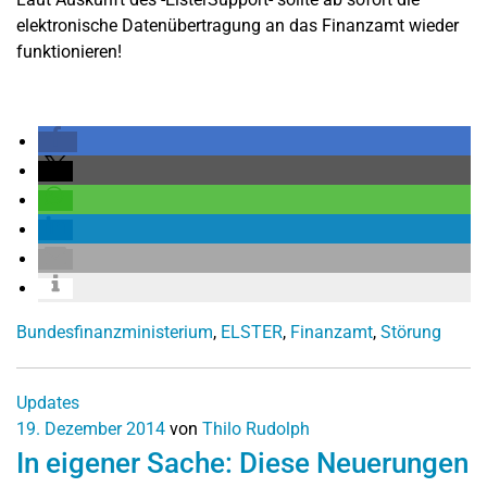
elektronische Datenübertragung an das Finanzamt wieder
funktionieren!
Bundesfinanzministerium
,
ELSTER
,
Finanzamt
,
Störung
Updates
19. Dezember 2014
von
Thilo Rudolph
In eigener Sache: Diese Neuerungen