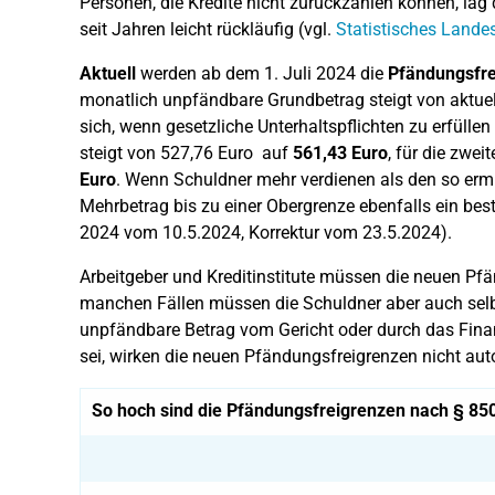
Personen, die Kredite nicht zurückzahlen können, lag
seit Jahren leicht rückläufig (vgl.
Statistisches Land
Aktuell
werden ab dem 1. Juli 2024 die
Pfändungsfre
monatlich unpfändbare Grundbetrag steigt von aktuel
sich, wenn gesetzliche Unterhaltspflichten zu erfüllen
steigt von 527,76 Euro auf
561,43
Euro
, für die zwei
Euro
. Wenn Schuldner mehr verdienen als den so ermi
Mehrbetrag bis zu einer Obergrenze ebenfalls ein b
2024 vom 10.5.2024, Korrektur vom 23.5.2024).
Arbeitgeber und Kreditinstitute müssen die neuen Pfä
manchen Fällen müssen die Schuldner aber auch selbs
unpfändbare Betrag vom Gericht oder durch das Fina
sei, wirken die neuen Pfändungsfreigrenzen nicht au
So hoch sind die Pfändungsfreigrenzen nach § 8