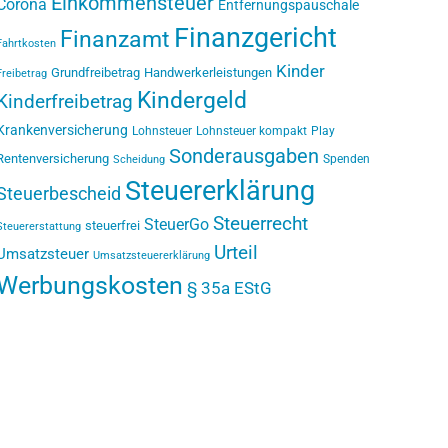
Einkommensteuer
Corona
Entfernungspauschale
Finanzgericht
Finanzamt
Fahrtkosten
Kinder
Grundfreibetrag
Handwerkerleistungen
Freibetrag
Kindergeld
Kinderfreibetrag
Krankenversicherung
Lohnsteuer
Lohnsteuer kompakt
Play
Sonderausgaben
Rentenversicherung
Spenden
Scheidung
Steuererklärung
Steuerbescheid
Steuerrecht
SteuerGo
steuerfrei
Steuererstattung
Urteil
Umsatzsteuer
Umsatzsteuererklärung
Werbungskosten
§ 35a EStG