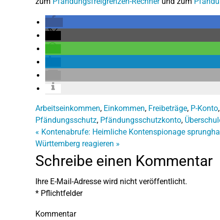
zum
Pfändungsfreigrenzen-Rechner
und zum
Pfändu
Arbeitseinkommen
,
Einkommen
,
Freibeträge
,
P-Konto
Pfändungsschutz
,
Pfändungsschutzkonto
,
Überschu
«
Kontenabrufe: Heimliche Kontenspionage sprungha
Württemberg reagieren
»
Schreibe einen Kommentar
Ihre E-Mail-Adresse wird nicht veröffentlicht.
*
Pflichtfelder
Kommentar