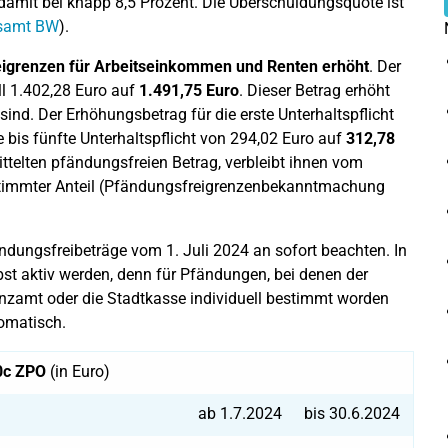
 damit bei knapp 8,5 Prozent. Die Überschuldungsquote ist
esamt BW
).
igrenzen für Arbeitseinkommen und Renten erhöht
. Der
l 1.402,28 Euro auf
1.491,75 Euro
. Dieser Betrag erhöht
 sind. Der Erhöhungsbetrag für die erste Unterhaltspflicht
te bis fünfte Unterhaltspflicht von 294,02 Euro auf
312,78
ttelten pfändungsfreien Betrag, verbleibt ihnen vom
estimmter Anteil (Pfändungsfreigrenzenbekanntmachung
ndungsfreibeträge vom 1. Juli 2024 an sofort beachten. In
t aktiv werden, denn für Pfändungen, bei denen der
nzamt oder die Stadtkasse individuell bestimmt worden
tomatisch.
50c ZPO
(in Euro)
ab 1.7.2024
bis 30.6.2024