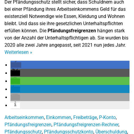
Der Pfändungsschutz stellt sicher, dass Schuldnern auch
bei einer Pfändung ihres Arbeitseinkommens Geld für das
existenziell Notwendige wie Essen, Kleidung und Wohnen
bleibt. Und dass sie ihre gesetzlichen Unterhaltspflichten
erfüllen können. Die
Pfändungsfreigrenzen
hängen stark
von der Anzahl der Unterhaltspflichtigen ab. Sie wurden bis
2020 alle zwei Jahre angepasst, seit 2021 nun jedes Jahr.
Weiterlesen
»
Arbeitseinkommen
,
Einkommen
,
Freibeträge
,
P-Konto
,
Pfändungsfreigrenzen
,
Pfändungsfreigrenzen-Rechner
,
Pfändungsschutz
,
Pfändungsschutzkonto
,
Überschuldung
,