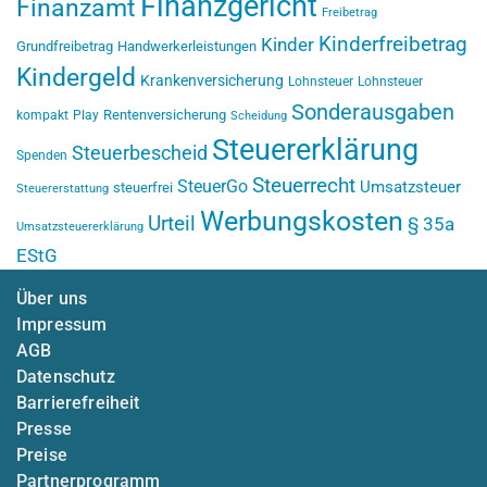
Finanzgericht
Finanzamt
Freibetrag
Kinderfreibetrag
Kinder
Grundfreibetrag
Handwerkerleistungen
Kindergeld
Krankenversicherung
Lohnsteuer
Lohnsteuer
Sonderausgaben
Rentenversicherung
kompakt
Play
Scheidung
Steuererklärung
Steuerbescheid
Spenden
Steuerrecht
SteuerGo
Umsatzsteuer
steuerfrei
Steuererstattung
Werbungskosten
Urteil
§ 35a
Umsatzsteuererklärung
EStG
Über uns
Impressum
AGB
Datenschutz
Barrierefreiheit
Presse
Preise
Partnerprogramm