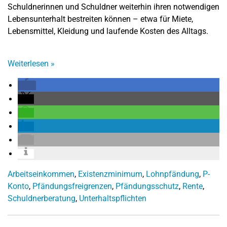
Schuldnerinnen und Schuldner weiterhin ihren notwendigen
Lebensunterhalt bestreiten können – etwa für Miete,
Lebensmittel, Kleidung und laufende Kosten des Alltags.
Weiterlesen
»
Arbeitseinkommen
,
Existenzminimum
,
Lohnpfändung
,
P-
Konto
,
Pfändungsfreigrenzen
,
Pfändungsschutz
,
Rente
,
Schuldnerberatung
,
Unterhaltspflichten