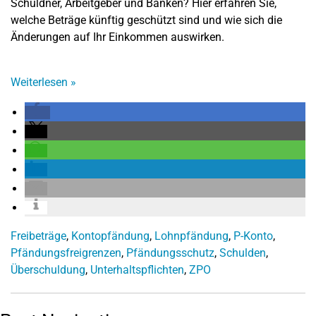
Schuldner, Arbeitgeber und Banken? Hier erfahren Sie,
welche Beträge künftig geschützt sind und wie sich die
Änderungen auf Ihr Einkommen auswirken.
Weiterlesen
»
Freibeträge
,
Kontopfändung
,
Lohnpfändung
,
P-Konto
,
Pfändungsfreigrenzen
,
Pfändungsschutz
,
Schulden
,
Überschuldung
,
Unterhaltspflichten
,
ZPO