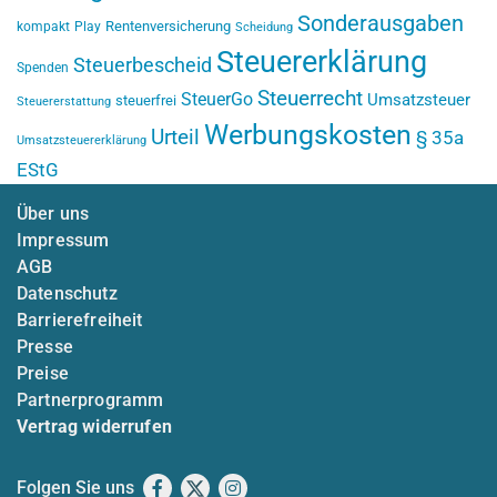
Sonderausgaben
Rentenversicherung
kompakt
Play
Scheidung
Steuererklärung
Steuerbescheid
Spenden
Steuerrecht
SteuerGo
Umsatzsteuer
steuerfrei
Steuererstattung
Werbungskosten
Urteil
§ 35a
Umsatzsteuererklärung
EStG
Über uns
Impressum
AGB
Datenschutz
Barrierefreiheit
Presse
Preise
Partnerprogramm
Vertrag widerrufen
Folgen Sie uns
Facebook
X
Instagram