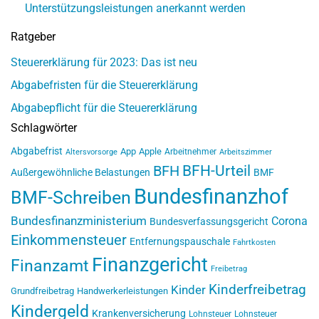
Unterstützungsleistungen anerkannt werden
Ratgeber
Steuererklärung für 2023: Das ist neu
Abgabefristen für die Steuererklärung
Abgabepflicht für die Steuererklärung
Schlagwörter
Abgabefrist
App
Apple
Arbeitnehmer
Altersvorsorge
Arbeitszimmer
BFH-Urteil
BFH
Außergewöhnliche Belastungen
BMF
Bundesfinanzhof
BMF-Schreiben
Bundesfinanzministerium
Corona
Bundesverfassungsgericht
Einkommensteuer
Entfernungspauschale
Fahrtkosten
Finanzgericht
Finanzamt
Freibetrag
Kinderfreibetrag
Kinder
Grundfreibetrag
Handwerkerleistungen
Kindergeld
Krankenversicherung
Lohnsteuer
Lohnsteuer