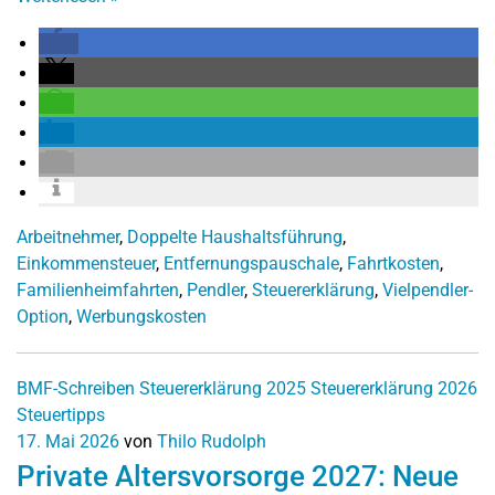
Arbeitnehmer
,
Doppelte Haushaltsführung
,
Einkommensteuer
,
Entfernungspauschale
,
Fahrtkosten
,
Familienheimfahrten
,
Pendler
,
Steuererklärung
,
Vielpendler-
Option
,
Werbungskosten
BMF-Schreiben
Steuererklärung 2025
Steuererklärung 2026
Steuertipps
17. Mai 2026
von
Thilo Rudolph
Private Altersvorsorge 2027: Neue