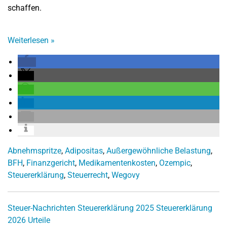
schaffen.
Weiterlesen
»
Abnehmspritze
,
Adipositas
,
Außergewöhnliche Belastung
,
BFH
,
Finanzgericht
,
Medikamentenkosten
,
Ozempic
,
Steuererklärung
,
Steuerrecht
,
Wegovy
Steuer-Nachrichten
Steuererklärung 2025
Steuererklärung
2026
Urteile