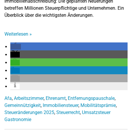
Immobilienabschreibung: Die geplanten Neuerungen
betreffen Millionen Steuerpflichtige und Unternehmen. Ein
Überblick über die wichtigsten Änderungen.
Weiterlesen
»
Afa
,
Arbeitszimmer
,
Ehrenamt
,
Entfernungspauschale
,
Gemeinnützigkeit
,
Immobiliensteuer
,
Mobilitätsprämie
,
Steueränderungen 2025
,
Steuerrecht
,
Umsatzsteuer
Gastronomie