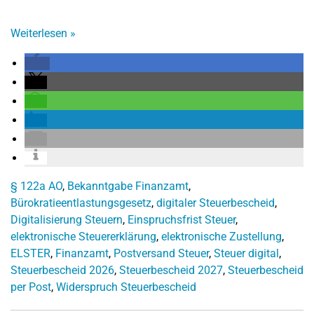
Weiterlesen
»
§ 122a AO
,
Bekanntgabe Finanzamt
,
Bürokratieentlastungsgesetz
,
digitaler Steuerbescheid
,
Digitalisierung Steuern
,
Einspruchsfrist Steuer
,
elektronische Steuererklärung
,
elektronische Zustellung
,
ELSTER
,
Finanzamt
,
Postversand Steuer
,
Steuer digital
,
Steuerbescheid 2026
,
Steuerbescheid 2027
,
Steuerbescheid
per Post
,
Widerspruch Steuerbescheid