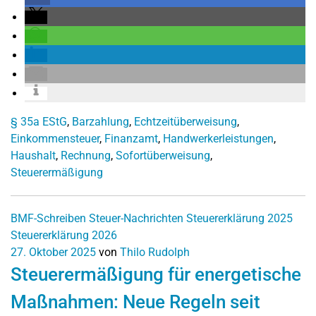
§ 35a EStG
,
Barzahlung
,
Echtzeitüberweisung
,
Einkommensteuer
,
Finanzamt
,
Handwerkerleistungen
,
Haushalt
,
Rechnung
,
Sofortüberweisung
,
Steuerermäßigung
BMF-Schreiben
Steuer-Nachrichten
Steuererklärung 2025
Steuererklärung 2026
27. Oktober 2025
von
Thilo Rudolph
Steuerermäßigung für energetische
Maßnahmen: Neue Regeln seit