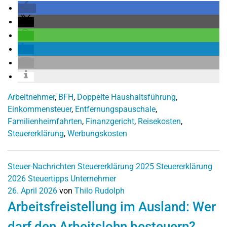
Arbeitnehmer
,
BFH
,
Doppelte Haushaltsführung
,
Einkommensteuer
,
Entfernungspauschale
,
Familienheimfahrten
,
Finanzgericht
,
Reisekosten
,
Steuererklärung
,
Werbungskosten
Steuer-Nachrichten
Steuererklärung 2025
Steuererklärung
2026
Steuertipps
Unternehmer
26. April 2026
von
Thilo Rudolph
Arbeitsfreistellung im Ausland: Wer
darf den Arbeitslohn besteuern?