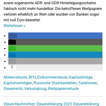
sowie sogenannte ADR- und GDR-Hinterlegungsscheine
faktisch nicht mehr handelbar. Die betroffenen Wertpapiere
verloren erheblich an Wert oder wurden von Banken sogar
mit null Euro bewertet.
Weiterlesen
»
Aktienverluste
,
BFH
,
Einkommensteuer
,
Kapitalerträge
,
Kapitalvermögen
,
Russische Staatsanleihen
,
Sanktionen
,
Steuerrecht
,
Verlustabzug
,
Wertpapierverluste
Steuer-Nachrichten
Steuererklärung 2025
Steuererklärung