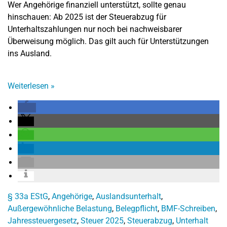
Wer Angehörige finanziell unterstützt, sollte genau
hinschauen: Ab 2025 ist der Steuerabzug für
Unterhaltszahlungen nur noch bei nachweisbarer
Überweisung möglich. Das gilt auch für Unterstützungen
ins Ausland.
Weiterlesen
»
§ 33a EStG
,
Angehörige
,
Auslandsunterhalt
,
Außergewöhnliche Belastung
,
Belegpflicht
,
BMF-Schreiben
,
Jahressteuergesetz
,
Steuer 2025
,
Steuerabzug
,
Unterhalt