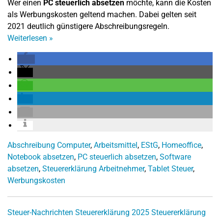
Wer einen
PC steuerlich absetzen
möchte, kann die Kosten
als Werbungskosten geltend machen. Dabei gelten seit
2021 deutlich günstigere Abschreibungsregeln.
Weiterlesen
»
Abschreibung Computer
,
Arbeitsmittel
,
EStG
,
Homeoffice
,
Notebook absetzen
,
PC steuerlich absetzen
,
Software
absetzen
,
Steuererklärung Arbeitnehmer
,
Tablet Steuer
,
Werbungskosten
Steuer-Nachrichten
Steuererklärung 2025
Steuererklärung