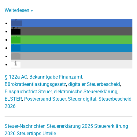
Weiterlesen
»
§ 122a AO
,
Bekanntgabe Finanzamt
,
Bürokratieentlastungsgesetz
,
digitaler Steuerbescheid
,
Einspruchsfrist Steuer
,
elektronische Steuererklärung
,
ELSTER
,
Postversand Steuer
,
Steuer digital
,
Steuerbescheid
2026
Steuer-Nachrichten
Steuererklärung 2025
Steuererklärung
2026
Steuertipps
Urteile