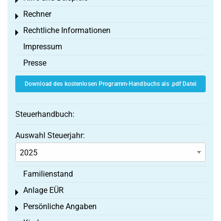
Toggle menu
Rechner
Toggle menu
Rechtliche Informationen
Toggle menu
Impressum
Presse
Download des kostenlosen Programm-Handbuchs als .pdf Datei
Steuerhandbuch:
Auswahl Steuerjahr:
Familienstand
Anlage EÜR
Toggle menu
Persönliche Angaben
Toggle menu