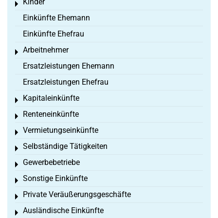
Kinder
Toggle menu
Einkünfte Ehemann
Einkünfte Ehefrau
Arbeitnehmer
Toggle menu
Ersatzleistungen Ehemann
Ersatzleistungen Ehefrau
Kapitaleinkünfte
Toggle menu
Renteneinkünfte
Toggle menu
Vermietungseinkünfte
Toggle menu
Selbständige Tätigkeiten
Toggle menu
Gewerbebetriebe
Toggle menu
Sonstige Einkünfte
Toggle menu
Private Veräußerungsgeschäfte
Toggle menu
Ausländische Einkünfte
Toggle menu