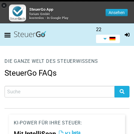
×
SteuerGo App
Ansehen
forium GmbH
kostenlos - In Google Play
22
DIE GANZE WELT DES STEUERWISSENS
SteuerGo FAQs
KI-POWER FÜR IHRE STEUER:
beta
Mit
IntelliScan