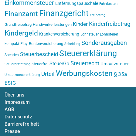
Einkommensteuer
Entfernungspauschale
Fahrtkosten
Finanzgericht
Finanzamt
Freibetrag
Kinderfreibetrag
Kinder
Grundfreibetrag
Handwerkerleistungen
Kindergeld
Krankenversicherung
Lohnsteuer
Lohnsteuer
Sonderausgaben
Rentenversicherung
kompakt
Play
Scheidung
Steuererklärung
Steuerbescheid
Spenden
Steuerrecht
SteuerGo
Umsatzsteuer
steuerfrei
Steuererstattung
Werbungskosten
Urteil
§ 35a
Umsatzsteuererklärung
EStG
Über uns
Impressum
AGB
Datenschutz
Barrierefreiheit
Presse