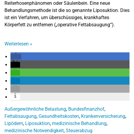
Reiterhosenphänomen oder Säulenbein. Eine neue
Behandlungsmethode ist die so genannte Liposuktion. Dies
ist ein Verfahren, um überschüssiges, krankhaftes
Körperfett zu entfernen („operative Fettabsaugung“).
Weiterlesen
»
Außergewöhnliche Belastung
,
Bundesfinanzhof
,
Fettabsaugung
,
Gesundheitskosten
,
Krankenversicherung
,
Lipödem
,
Liposuktion
,
medizinische Behandlung
,
medizinische Notwendigkeit
,
Steuerabzug