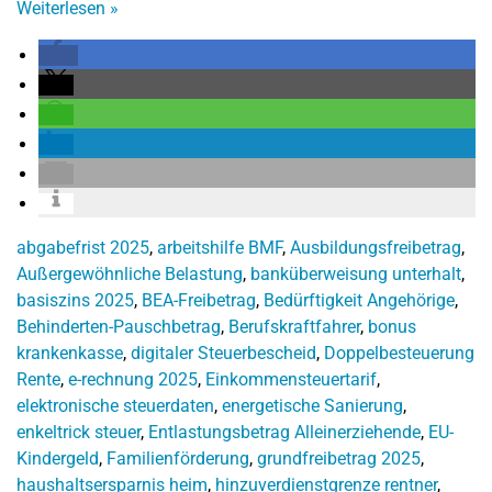
Weiterlesen
»
abgabefrist 2025
,
arbeitshilfe BMF
,
Ausbildungsfreibetrag
,
Außergewöhnliche Belastung
,
banküberweisung unterhalt
,
basiszins 2025
,
BEA-Freibetrag
,
Bedürftigkeit Angehörige
,
Behinderten-Pauschbetrag
,
Berufskraftfahrer
,
bonus
krankenkasse
,
digitaler Steuerbescheid
,
Doppelbesteuerung
Rente
,
e-rechnung 2025
,
Einkommensteuertarif
,
elektronische steuerdaten
,
energetische Sanierung
,
enkeltrick steuer
,
Entlastungsbetrag Alleinerziehende
,
EU-
Kindergeld
,
Familienförderung
,
grundfreibetrag 2025
,
haushaltsersparnis heim
,
hinzuverdienstgrenze rentner
,