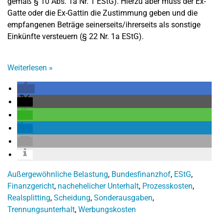
gemäß § 10 Abs. 1a Nr. 1 EStG). Hierzu aber muss der Ex-
Gatte oder die Ex-Gattin die Zustimmung geben und die
empfangenen Beträge seinerseits/ihrerseits als sonstige
Einkünfte versteuern (§ 22 Nr. 1a EStG).
Weiterlesen
»
Außergewöhnliche Belastung
,
Bundesfinanzhof
,
EStG
,
Finanzgericht
,
nachehelicher Unterhalt
,
Prozesskosten
,
Realsplitting
,
Scheidung
,
Sonderausgaben
,
Trennungsunterhalt
,
Werbungskosten