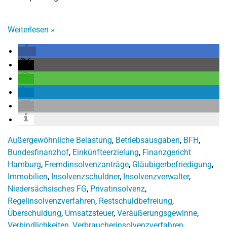
Weiterlesen
»
Außergewöhnliche Belastung
,
Betriebsausgaben
,
BFH
,
Bundesfinanzhof
,
Einkünfteerzielung
,
Finanzgericht
Hamburg
,
Fremdinsolvenzanträge
,
Gläubigerbefriedigung
,
Immobilien
,
Insolvenzschuldner
,
Insolvenzverwalter
,
Niedersächsisches FG
,
Privatinsolvenz
,
Regelinsolvenzverfahren
,
Restschuldbefreiung
,
Überschuldung
,
Umsatzsteuer
,
Veräußerungsgewinne
,
Verbindlichkeiten
,
Verbraucherinsolvenzverfahren
,