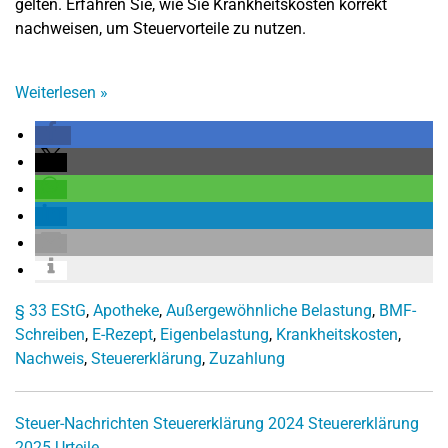
gelten. Erfahren Sie, wie Sie Krankheitskosten korrekt
nachweisen, um Steuervorteile zu nutzen.
Weiterlesen
»
§ 33 EStG
,
Apotheke
,
Außergewöhnliche Belastung
,
BMF-
Schreiben
,
E-Rezept
,
Eigenbelastung
,
Krankheitskosten
,
Nachweis
,
Steuererklärung
,
Zuzahlung
Steuer-Nachrichten
Steuererklärung 2024
Steuererklärung
2025
Urteile