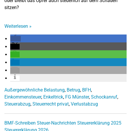
oder bleibt das Opfer auch steuerlich auf dem Schaden
sitzen?
Weiterlesen
»
Außergewöhnliche Belastung
,
Betrug
,
BFH
,
Einkommensteuer
,
Enkeltrick
,
FG Münster
,
Schockanruf
,
Steuerabzug
,
Steuerrecht privat
,
Verlustabzug
BMF-Schreiben
Steuer-Nachrichten
Steuererklärung 2025
Steuererklärung 2026