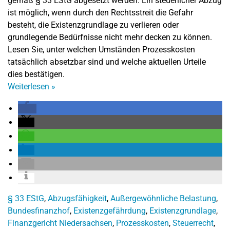
gemäß § 33 EStG abgesetzt werden. Ein steuerlicher Abzug
ist möglich, wenn durch den Rechtsstreit die Gefahr
besteht, die Existenzgrundlage zu verlieren oder
grundlegende Bedürfnisse nicht mehr decken zu können.
Lesen Sie, unter welchen Umständen Prozesskosten
tatsächlich absetzbar sind und welche aktuellen Urteile
dies bestätigen.
Weiterlesen
»
§ 33 EStG
,
Abzugsfähigkeit
,
Außergewöhnliche Belastung
,
Bundesfinanzhof
,
Existenzgefährdung
,
Existenzgrundlage
,
Finanzgericht Niedersachsen
,
Prozesskosten
,
Steuerrecht
,