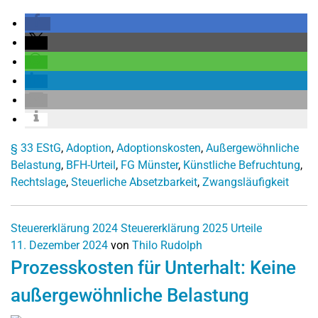
§ 33 EStG
,
Adoption
,
Adoptionskosten
,
Außergewöhnliche
Belastung
,
BFH-Urteil
,
FG Münster
,
Künstliche Befruchtung
,
Rechtslage
,
Steuerliche Absetzbarkeit
,
Zwangsläufigkeit
Steuererklärung 2024
Steuererklärung 2025
Urteile
11. Dezember 2024
von
Thilo Rudolph
Prozesskosten für Unterhalt: Keine
außergewöhnliche Belastung