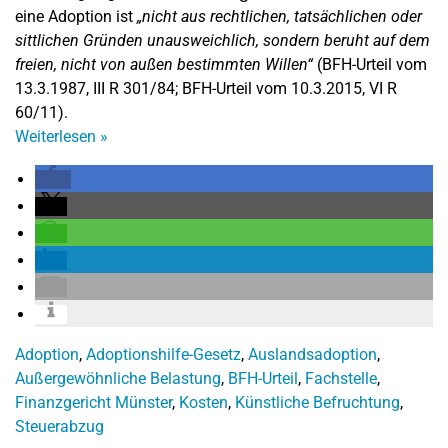
eine Adoption ist
„nicht aus rechtlichen, tatsächlichen oder
sittlichen Gründen unausweichlich, sondern beruht auf dem
freien, nicht von außen bestimmten Willen“
(BFH-Urteil vom
13.3.1987, III R 301/84; BFH-Urteil vom 10.3.2015, VI R
60/11).
Weiterlesen
»
Adoption
,
Adoptionshilfe-Gesetz
,
Auslandsadoption
,
Außergewöhnliche Belastung
,
BFH-Urteil
,
Fachstelle
,
Finanzgericht Münster
,
Kosten
,
Künstliche Befruchtung
,
Steuerabzug