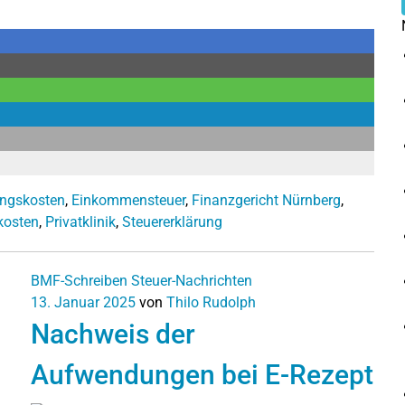
ngskosten
,
Einkommensteuer
,
Finanzgericht Nürnberg
,
kosten
,
Privatklinik
,
Steuererklärung
BMF-Schreiben
Steuer-Nachrichten
13. Januar 2025
von
Thilo Rudolph
Nachweis der
Aufwendungen bei E-Rezept