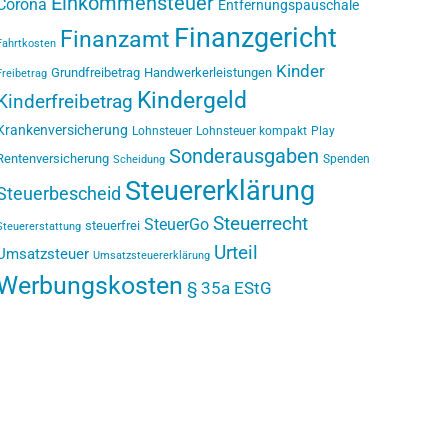
Einkommensteuer
Corona
Entfernungspauschale
Finanzgericht
Finanzamt
Fahrtkosten
Kinder
Grundfreibetrag
Handwerkerleistungen
Freibetrag
Kindergeld
Kinderfreibetrag
Krankenversicherung
Lohnsteuer
Lohnsteuer kompakt
Play
Sonderausgaben
Rentenversicherung
Spenden
Scheidung
Steuererklärung
Steuerbescheid
Steuerrecht
SteuerGo
steuerfrei
Steuererstattung
Urteil
Umsatzsteuer
Umsatzsteuererklärung
Werbungskosten
§ 35a EStG