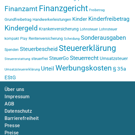
Finanzgericht
Finanzamt
Freibetrag
Kinderfreibetrag
Kinder
Grundfreibetrag
Handwerkerleistungen
Kindergeld
Krankenversicherung
Lohnsteuer
Lohnsteuer
Sonderausgaben
Rentenversicherung
kompakt
Play
Scheidung
Steuererklärung
Steuerbescheid
Spenden
Steuerrecht
SteuerGo
Umsatzsteuer
steuerfrei
Steuererstattung
Werbungskosten
Urteil
§ 35a
Umsatzsteuererklärung
EStG
Über uns
Impressum
AGB
Datenschutz
Barrierefreiheit
Presse
Preise