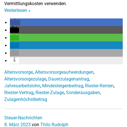
Vermittlungskosten verwenden.
Weiterlesen
»
Altersvorsorge
,
Altersvorsorgeaufwendungen
,
Altersvorsorgezulage
,
Dauerzulagenantrag
,
Jahresarbeitslohn
,
Mindesteigenbeitrag
,
Riester-Renten
,
Riester-Vertrag
,
Riester-Zulage
,
Sonderausgaben
,
Zulagenhöchstbetrag
Steuer-Nachrichten
8. März 2023
von
Thilo Rudolph