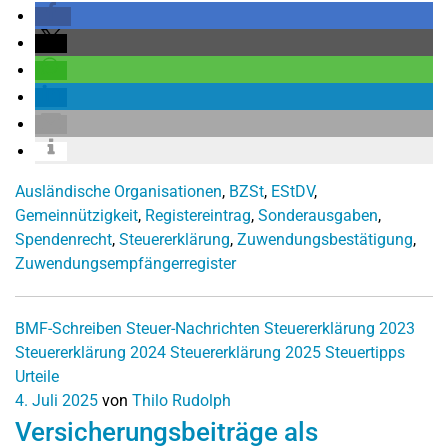
Ausländische Organisationen
,
BZSt
,
EStDV
,
Gemeinnützigkeit
,
Registereintrag
,
Sonderausgaben
,
Spendenrecht
,
Steuererklärung
,
Zuwendungsbestätigung
,
Zuwendungsempfängerregister
BMF-Schreiben
Steuer-Nachrichten
Steuererklärung 2023
Steuererklärung 2024
Steuererklärung 2025
Steuertipps
Urteile
4. Juli 2025
von
Thilo Rudolph
Versicherungsbeiträge als