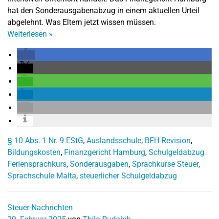
hat den Sonderausgabenabzug in einem aktuellen Urteil
abgelehnt. Was Eltern jetzt wissen müssen.
Weiterlesen
»
§ 10 Abs. 1 Nr. 9 EStG
,
Auslandsschule
,
BFH-Revision
,
Bildungskosten
,
Finanzgericht Hamburg
,
Schulgeldabzug
Feriensprachkurs
,
Sonderausgaben
,
Sprachkurse Steuer
,
Sprachschule Malta
,
steuerlicher Schulgeldabzug
Steuer-Nachrichten