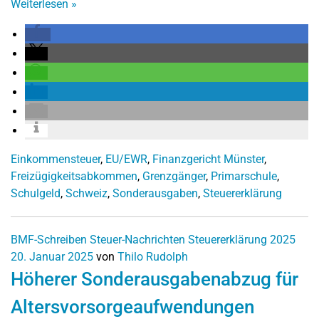
Weiterlesen
»
Einkommensteuer
,
EU/EWR
,
Finanzgericht Münster
,
Freizügigkeitsabkommen
,
Grenzgänger
,
Primarschule
,
Schulgeld
,
Schweiz
,
Sonderausgaben
,
Steuererklärung
BMF-Schreiben
Steuer-Nachrichten
Steuererklärung 2025
20. Januar 2025
von
Thilo Rudolph
Höherer Sonderausgabenabzug für
Altersvorsorgeaufwendungen