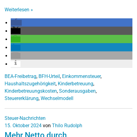
Weiterlesen
»
BEA-Freibetrag
,
BFH-Urteil
,
Einkommensteuer
,
Haushaltszugehörigkeit
,
Kinderbetreuung
,
Kinderbetreuungskosten
,
Sonderausgaben
,
Steuererklärung
,
Wechselmodell
Steuer-Nachrichten
15. Oktober 2024
von
Thilo Rudolph
Mehr Netto durch