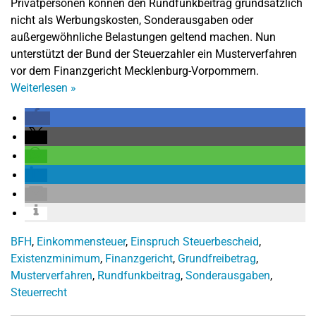
Privatpersonen können den Rundfunkbeitrag grundsätzlich
nicht als Werbungskosten, Sonderausgaben oder
außergewöhnliche Belastungen geltend machen. Nun
unterstützt der Bund der Steuerzahler ein Musterverfahren
vor dem Finanzgericht Mecklenburg-Vorpommern.
Weiterlesen
»
BFH
,
Einkommensteuer
,
Einspruch Steuerbescheid
,
Existenzminimum
,
Finanzgericht
,
Grundfreibetrag
,
Musterverfahren
,
Rundfunkbeitrag
,
Sonderausgaben
,
Steuerrecht