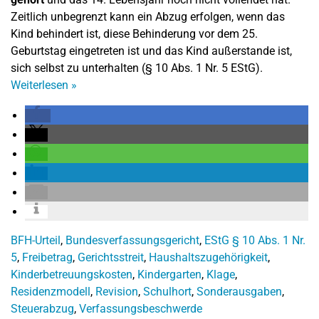
Zeitlich unbegrenzt kann ein Abzug erfolgen, wenn das
Kind behindert ist, diese Behinderung vor dem 25.
Geburtstag eingetreten ist und das Kind außerstande ist,
sich selbst zu unterhalten (§ 10 Abs. 1 Nr. 5 EStG).
Weiterlesen
»
BFH-Urteil
,
Bundesverfassungsgericht
,
EStG § 10 Abs. 1 Nr.
5
,
Freibetrag
,
Gerichtsstreit
,
Haushaltszugehörigkeit
,
Kinderbetreuungskosten
,
Kindergarten
,
Klage
,
Residenzmodell
,
Revision
,
Schulhort
,
Sonderausgaben
,
Steuerabzug
,
Verfassungsbeschwerde