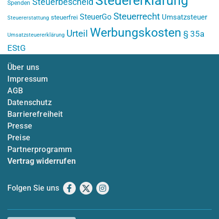
Steuererklärung
Steuerbescheid
Spenden
Steuerrecht
SteuerGo
Umsatzsteuer
steuerfrei
Steuererstattung
Werbungskosten
Urteil
§ 35a
Umsatzsteuererklärung
EStG
Über uns
Impressum
AGB
Datenschutz
Barrierefreiheit
Presse
Preise
Partnerprogramm
Vertrag widerrufen
Folgen Sie uns
Facebook
X
Instagram