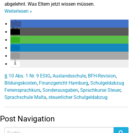
abgelehnt. Was Eltern jetzt wissen müssen.
Weiterlesen
»
§ 10 Abs. 1 Nr. 9 EStG
,
Auslandsschule
,
BFH-Revision
,
Bildungskosten
,
Finanzgericht Hamburg
,
Schulgeldabzug
Feriensprachkurs
,
Sonderausgaben
,
Sprachkurse Steuer
,
Sprachschule Malta
,
steuerlicher Schulgeldabzug
Post Navigation