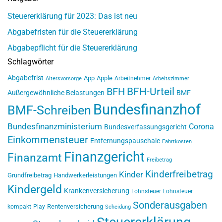
Steuererklärung für 2023: Das ist neu
Abgabefristen für die Steuererklärung
Abgabepflicht für die Steuererklärung
Schlagwörter
Abgabefrist
App
Apple
Arbeitnehmer
Altersvorsorge
Arbeitszimmer
BFH-Urteil
BFH
Außergewöhnliche Belastungen
BMF
Bundesfinanzhof
BMF-Schreiben
Bundesfinanzministerium
Corona
Bundesverfassungsgericht
Einkommensteuer
Entfernungspauschale
Fahrtkosten
Finanzgericht
Finanzamt
Freibetrag
Kinderfreibetrag
Kinder
Grundfreibetrag
Handwerkerleistungen
Kindergeld
Krankenversicherung
Lohnsteuer
Lohnsteuer
Sonderausgaben
Rentenversicherung
kompakt
Play
Scheidung