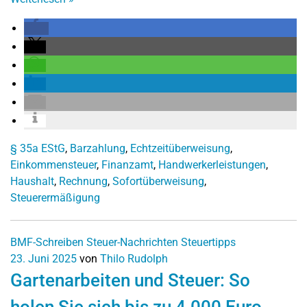
§ 35a EStG
,
Barzahlung
,
Echtzeitüberweisung
,
Einkommensteuer
,
Finanzamt
,
Handwerkerleistungen
,
Haushalt
,
Rechnung
,
Sofortüberweisung
,
Steuerermäßigung
BMF-Schreiben
Steuer-Nachrichten
Steuertipps
23. Juni 2025
von
Thilo Rudolph
Gartenarbeiten und Steuer: So