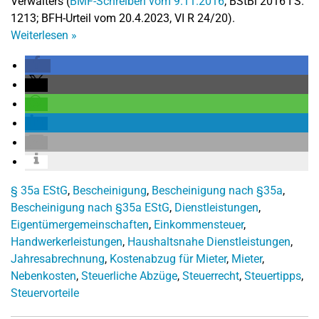
Verwalters (
BMF-Schreiben vom 9.11.2016
, BStBl 2016 I S.
1213; BFH-Urteil vom 20.4.2023, VI R 24/20).
Weiterlesen
»
§ 35a EStG
,
Bescheinigung
,
Bescheinigung nach §35a
,
Bescheinigung nach §35a EStG
,
Dienstleistungen
,
Eigentümergemeinschaften
,
Einkommensteuer
,
Handwerkerleistungen
,
Haushaltsnahe Dienstleistungen
,
Jahresabrechnung
,
Kostenabzug für Mieter
,
Mieter
,
Nebenkosten
,
Steuerliche Abzüge
,
Steuerrecht
,
Steuertipps
,
Steuervorteile