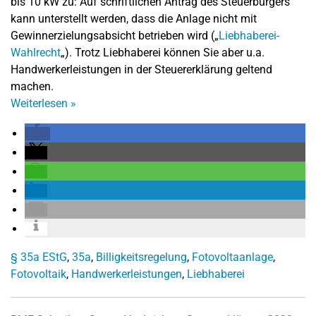
bis 10 kW zu: Auf schriftlichen Antrag des Steuerbürgers
kann unterstellt werden, dass die Anlage nicht mit
Gewinnerzielungsabsicht betrieben wird („
Liebhaberei-
Wahlrecht
„). Trotz Liebhaberei können Sie aber u.a.
Handwerkerleistungen in der Steuererklärung geltend
machen.
Weiterlesen
»
§ 35a EStG
,
35a
,
Billigkeitsregelung
,
Fotovoltaanlage
,
Fotovoltaik
,
Handwerkerleistungen
,
Liebhaberei