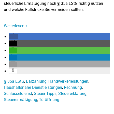
steuerliche Ermäßigung nach § 35a EStG richtig nutzen
und welche Fallstricke Sie vermeiden sollten.
Weiterlesen
»
§ 35a EStG
,
Barzahlung
,
Handwerkerleistungen
,
Haushaltsnahe Dienstleistungen
,
Rechnung
,
Schlüsseldienst
,
Steuer Tipps
,
Steuererklärung
,
Steuerermäßigung
,
Türöffnung