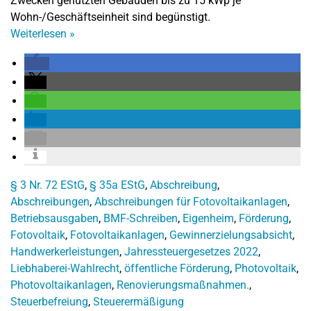
Zwecken genutzten Gebäuden bis zu 15 kWp je
Wohn-/Geschäftseinheit sind begünstigt.
Weiterlesen
»
§ 3 Nr. 72 EStG
,
§ 35a EStG
,
Abschreibung
,
Abschreibungen
,
Abschreibungen für Fotovoltaikanlagen
,
Betriebsausgaben
,
BMF-Schreiben
,
Eigenheim
,
Förderung
,
Fotovoltaik
,
Fotovoltaikanlagen
,
Gewinnerzielungsabsicht
,
Handwerkerleistungen
,
Jahressteuergesetzes 2022
,
Liebhaberei-Wahlrecht
,
öffentliche Förderung
,
Photovoltaik
,
Photovoltaikanlagen
,
Renovierungsmaßnahmen.
,
Steuerbefreiung
,
Steuerermäßigung