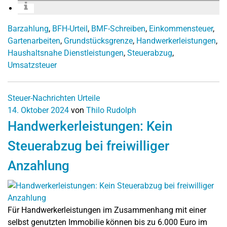
Barzahlung
,
BFH-Urteil
,
BMF-Schreiben
,
Einkommensteuer
,
Gartenarbeiten
,
Grundstücksgrenze
,
Handwerkerleistungen
,
Haushaltsnahe Dienstleistungen
,
Steuerabzug
,
Umsatzsteuer
Steuer-Nachrichten
Urteile
14. Oktober 2024
von
Thilo Rudolph
Handwerkerleistungen: Kein
Steuerabzug bei freiwilliger
Anzahlung
Für Handwerkerleistungen im Zusammenhang mit einer
selbst genutzten Immobilie können bis zu 6.000 Euro im