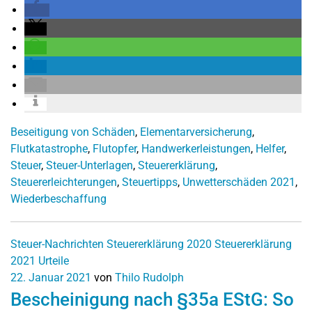
Beseitigung von Schäden
,
Elementarversicherung
,
Flutkatastrophe
,
Flutopfer
,
Handwerkerleistungen
,
Helfer
,
Steuer
,
Steuer-Unterlagen
,
Steuererklärung
,
Steuererleichterungen
,
Steuertipps
,
Unwetterschäden 2021
,
Wiederbeschaffung
Steuer-Nachrichten
Steuererklärung 2020
Steuererklärung
2021
Urteile
22. Januar 2021
von
Thilo Rudolph
Bescheinigung nach §35a EStG: So