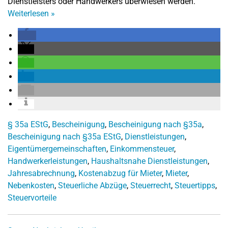
Dienstleisters oder Handwerkers überwiesen werden.
Weiterlesen
»
§ 35a EStG
,
Bescheinigung
,
Bescheinigung nach §35a
,
Bescheinigung nach §35a EStG
,
Dienstleistungen
,
Eigentümergemeinschaften
,
Einkommensteuer
,
Handwerkerleistungen
,
Haushaltsnahe Dienstleistungen
,
Jahresabrechnung
,
Kostenabzug für Mieter
,
Mieter
,
Nebenkosten
,
Steuerliche Abzüge
,
Steuerrecht
,
Steuertipps
,
Steuervorteile