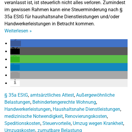
veranlasst ist, ist steuerlich nicht alles verloren. Zumindest
im gewissen Rahmen kann eine Steuerminderung nach §
35a EStG für haushaltsnahe Dienstleistungen und/oder
Handwerkerleistungen in Betracht kommen.
Weiterlesen
»
§ 35a EStG
,
amtsärztliches Attest
,
Außergewöhnliche
Belastungen
,
Behindertengerechte Wohnung
,
Handwerkerleistungen
,
Haushaltsnahe Dienstleistungen
,
medizinische Notwendigkeit
,
Renovierungskosten
,
Speditionskosten
,
Steuervorteile
,
Umzug wegen Krankheit
,
Umzugskosten
,
zumutbare Belastung