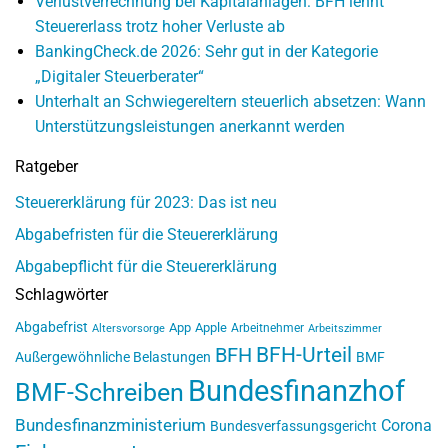
Verlustverrechnung bei Kapitalanlagen: BFH lehnt
Steuererlass trotz hoher Verluste ab
BankingCheck.de 2026: Sehr gut in der Kategorie
„Digitaler Steuerberater“
Unterhalt an Schwiegereltern steuerlich absetzen: Wann
Unterstützungsleistungen anerkannt werden
Ratgeber
Steuererklärung für 2023: Das ist neu
Abgabefristen für die Steuererklärung
Abgabepflicht für die Steuererklärung
Schlagwörter
Abgabefrist
App
Apple
Arbeitnehmer
Altersvorsorge
Arbeitszimmer
BFH-Urteil
BFH
Außergewöhnliche Belastungen
BMF
Bundesfinanzhof
BMF-Schreiben
Bundesfinanzministerium
Corona
Bundesverfassungsgericht