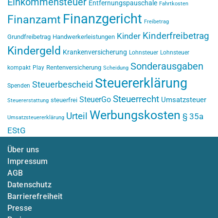
Einkommensteuer
Entfernungspauschale
Fahrtkosten
Finanzgericht
Finanzamt
Freibetrag
Kinderfreibetrag
Kinder
Grundfreibetrag
Handwerkerleistungen
Kindergeld
Krankenversicherung
Lohnsteuer
Lohnsteuer
Sonderausgaben
Rentenversicherung
kompakt
Play
Scheidung
Steuererklärung
Steuerbescheid
Spenden
Steuerrecht
SteuerGo
Umsatzsteuer
steuerfrei
Steuererstattung
Werbungskosten
Urteil
§ 35a
Umsatzsteuererklärung
EStG
Über uns
Impressum
AGB
Datenschutz
Barrierefreiheit
Presse