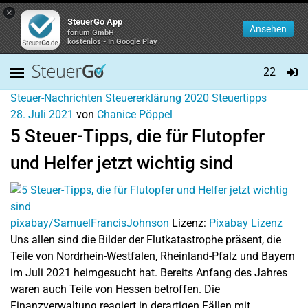
×
SteuerGo App
Ansehen
forium GmbH
kostenlos - In Google Play
22
Steuer-Nachrichten
Steuererklärung 2020
Steuertipps
28. Juli 2021
von
Chanice Pöppel
5 Steuer-Tipps, die für Flutopfer
und Helfer jetzt wichtig sind
pixabay/SamuelFrancisJohnson
Lizenz:
Pixabay Lizenz
Uns allen sind die Bilder der Flutkatastrophe präsent, die
Teile von Nordrhein-Westfalen, Rheinland-Pfalz und Bayern
im Juli 2021 heimgesucht hat. Bereits Anfang des Jahres
waren auch Teile von Hessen betroffen. Die
Finanzverwaltung reagiert in derartigen Fällen mit