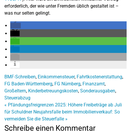
erforderlich, der wie unter Fremden üblich gestaltet ist –
was nur selten gelingt.
BMF-Schreiben
,
Einkommensteuer
,
Fahrtkostenerstattung
,
FG Baden-Württemberg
,
FG Nürnberg
,
Finanzamt
,
Großeltern
,
Kinderbetreuungskosten
,
Sonderausgaben
,
Steuerabzug
«
Pfändungsfreigrenzen 2025: Höhere Freibeträge ab Juli
für Schuldner
Neujahrsfalle beim Immobilienverkauf: So
vermeiden Sie die Steuerfalle
»
Schreibe einen Kommentar