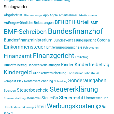
Schlagwörter
Abgabefrist
App
Apple
Arbeitnehmer
Altersvorsorge
Arbeitszimmer
BFH-Urteil
BFH
Außergewöhnliche Belastungen
BMF
Bundesfinanzhof
BMF-Schreiben
Bundesfinanzministerium
Corona
Bundesverfassungsgericht
Einkommensteuer
Entfernungspauschale
Fahrtkosten
Finanzgericht
Finanzamt
Freibetrag
Kinderfreibetrag
Kinder
Grundfreibetrag
Handwerkerleistungen
Kindergeld
Krankenversicherung
Lohnsteuer
Lohnsteuer
Sonderausgaben
Rentenversicherung
kompakt
Play
Scheidung
Steuererklärung
Steuerbescheid
Spenden
Steuerrecht
SteuerGo
Umsatzsteuer
steuerfrei
Steuererstattung
Werbungskosten
Urteil
§ 35a
Umsatzsteuererklärung
EStG