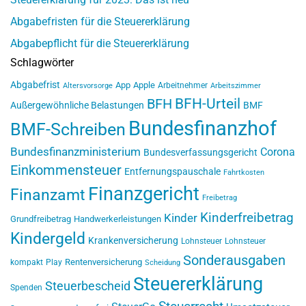
Abgabefristen für die Steuererklärung
Abgabepflicht für die Steuererklärung
Schlagwörter
Abgabefrist
App
Apple
Arbeitnehmer
Altersvorsorge
Arbeitszimmer
BFH-Urteil
BFH
Außergewöhnliche Belastungen
BMF
Bundesfinanzhof
BMF-Schreiben
Bundesfinanzministerium
Corona
Bundesverfassungsgericht
Einkommensteuer
Entfernungspauschale
Fahrtkosten
Finanzgericht
Finanzamt
Freibetrag
Kinderfreibetrag
Kinder
Grundfreibetrag
Handwerkerleistungen
Kindergeld
Krankenversicherung
Lohnsteuer
Lohnsteuer
Sonderausgaben
Rentenversicherung
kompakt
Play
Scheidung
Steuererklärung
Steuerbescheid
Spenden