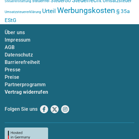
Steuerrecht
SteuerGo
Umsatzsteuer
steuerfrei
Steuererstattung
Werbungskosten
Urteil
§ 35a
Umsatzsteuererklärung
EStG
Über uns
Impressum
AGB
Datenschutz
Barrierefreiheit
Presse
Preise
Partnerprogramm
Vertrag widerrufen
Folgen Sie uns
Facebook
X
Instagram