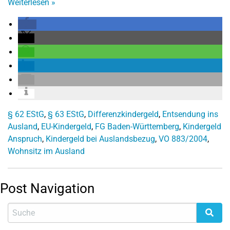
Weiterlesen
»
§ 62 EStG
,
§ 63 EStG
,
Differenzkindergeld
,
Entsendung ins
Ausland
,
EU-Kindergeld
,
FG Baden-Württemberg
,
Kindergeld
Anspruch
,
Kindergeld bei Auslandsbezug
,
VO 883/2004
,
Wohnsitz im Ausland
Post Navigation