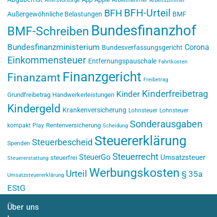
Altersvorsorge
Arbeitszimmer
BFH-Urteil
BFH
Außergewöhnliche Belastungen
BMF
Bundesfinanzhof
BMF-Schreiben
Bundesfinanzministerium
Corona
Bundesverfassungsgericht
Einkommensteuer
Entfernungspauschale
Fahrtkosten
Finanzgericht
Finanzamt
Freibetrag
Kinderfreibetrag
Kinder
Grundfreibetrag
Handwerkerleistungen
Kindergeld
Krankenversicherung
Lohnsteuer
Lohnsteuer
Sonderausgaben
Rentenversicherung
kompakt
Play
Scheidung
Steuererklärung
Steuerbescheid
Spenden
Steuerrecht
SteuerGo
Umsatzsteuer
steuerfrei
Steuererstattung
Werbungskosten
Urteil
§ 35a
Umsatzsteuererklärung
EStG
Über uns