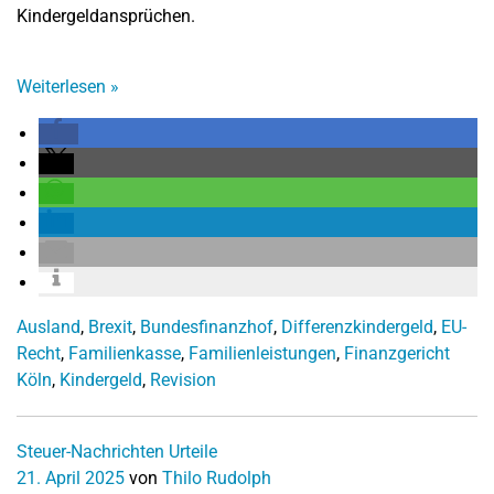
Kindergeldansprüchen.
Weiterlesen
»
Ausland
,
Brexit
,
Bundesfinanzhof
,
Differenzkindergeld
,
EU-
Recht
,
Familienkasse
,
Familienleistungen
,
Finanzgericht
Köln
,
Kindergeld
,
Revision
Steuer-Nachrichten
Urteile
21. April 2025
von
Thilo Rudolph