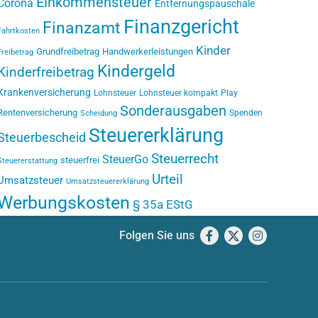
Einkommensteuer
Corona
Entfernungspauschale
Finanzgericht
Finanzamt
Fahrtkosten
Kinder
Grundfreibetrag
Handwerkerleistungen
Freibetrag
Kindergeld
Kinderfreibetrag
Krankenversicherung
Lohnsteuer
Lohnsteuer kompakt
Play
Sonderausgaben
Rentenversicherung
Spenden
Scheidung
Steuererklärung
Steuerbescheid
Steuerrecht
SteuerGo
steuerfrei
Steuererstattung
Urteil
Umsatzsteuer
Umsatzsteuererklärung
Werbungskosten
§ 35a EStG
Folgen Sie uns
Facebook
X
Instagram