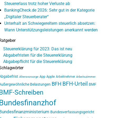
Steuererlass trotz hoher Verluste ab
BankingCheck.de 2026: Sehr gut in der Kategorie
„Digitaler Steuerberater“
Unterhalt an Schwiegereltern steuerlich absetzen:
Wann Unterstützungsleistungen anerkannt werden
Ratgeber
Steuererklärung für 2023: Das ist neu
Abgabefristen für die Steuererklärung
Abgabepflicht für die Steuererklärung
Schlagwörter
Abgabefrist
App
Apple
Arbeitnehmer
Altersvorsorge
Arbeitszimmer
BFH-Urteil
BFH
Außergewöhnliche Belastungen
BMF
BMF-Schreiben
Bundesfinanzhof
Bundesfinanzministerium
Bundesverfassungsgericht