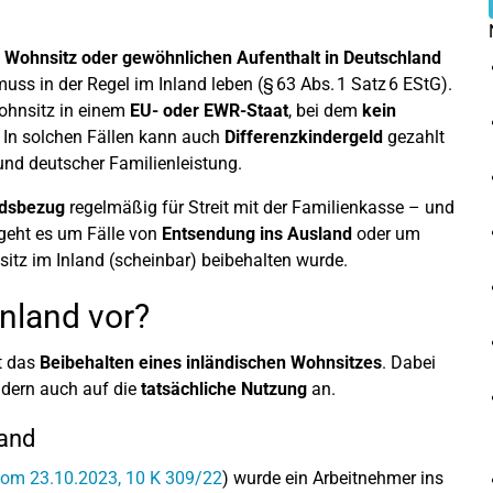
n Wohnsitz oder gewöhnlichen Aufenthalt in Deutschland
muss in der Regel im Inland leben (§ 63 Abs. 1 Satz 6 EStG).
ohnsitz in einem
EU- oder EWR-Staat
, bei dem
kein
 In solchen Fällen kann auch
Differenzkindergeld
gezahlt
und deutscher Familienleistung.
ndsbezug
regelmäßig für Streit mit der Familienkasse – und
g geht es um Fälle von
Entsendung ins Ausland
oder um
sitz im Inland (scheinbar) beibehalten wurde.
Inland vor?
st das
Beibehalten eines inländischen Wohnsitzes
. Dabei
ndern auch auf die
tatsächliche Nutzung
an.
land
 vom 23.10.2023, 10 K 309/22
) wurde ein Arbeitnehmer ins