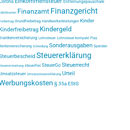
Einkommensteuer
Corona
Entfernungspauschale
Finanzgericht
Finanzamt
Fahrtkosten
Kinder
Grundfreibetrag
Handwerkerleistungen
Freibetrag
Kindergeld
Kinderfreibetrag
Krankenversicherung
Lohnsteuer
Lohnsteuer kompakt
Play
Sonderausgaben
Rentenversicherung
Spenden
Scheidung
Steuererklärung
Steuerbescheid
Steuerrecht
SteuerGo
steuerfrei
Steuererstattung
Urteil
Umsatzsteuer
Umsatzsteuererklärung
Werbungskosten
§ 35a EStG