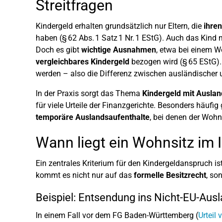
Streitfragen
Kindergeld erhalten grundsätzlich nur Eltern, die
ihre
haben (§ 62 Abs. 1 Satz 1 Nr. 1 EStG). Auch das Kind 
Doch es gibt
wichtige Ausnahmen
, etwa bei einem W
vergleichbares Kindergeld
bezogen wird (§ 65 EStG).
werden – also die Differenz zwischen ausländischer 
In der Praxis sorgt das Thema
Kindergeld mit Ausla
für viele Urteile der Finanzgerichte. Besonders häufi
temporäre Auslandsaufenthalte
, bei denen der Wohn
Wann liegt ein Wohnsitz im 
Ein zentrales Kriterium für den Kindergeldanspruch i
kommt es nicht nur auf das
formelle Besitzrecht
, so
Beispiel: Entsendung ins Nicht-EU-Aus
In einem Fall vor dem FG Baden-Württemberg (
Urteil