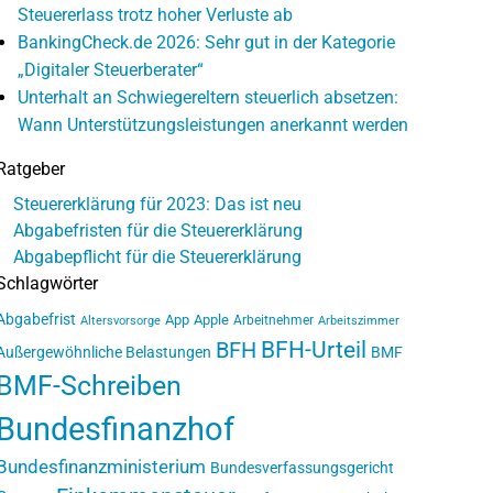
Steuererlass trotz hoher Verluste ab
BankingCheck.de 2026: Sehr gut in der Kategorie
„Digitaler Steuerberater“
Unterhalt an Schwiegereltern steuerlich absetzen:
Wann Unterstützungsleistungen anerkannt werden
Ratgeber
Steuererklärung für 2023: Das ist neu
Abgabefristen für die Steuererklärung
Abgabepflicht für die Steuererklärung
Schlagwörter
Abgabefrist
App
Apple
Arbeitnehmer
Altersvorsorge
Arbeitszimmer
BFH-Urteil
BFH
Außergewöhnliche Belastungen
BMF
BMF-Schreiben
Bundesfinanzhof
Bundesfinanzministerium
Bundesverfassungsgericht