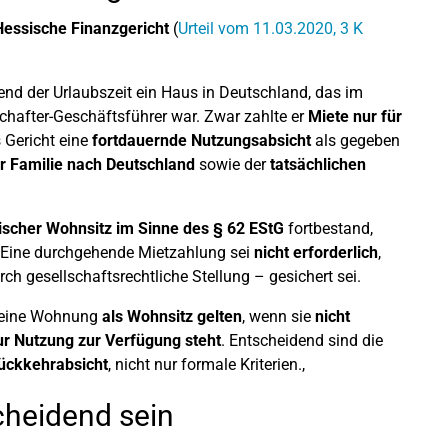
Hessische Finanzgericht
(
Urteil vom 11.03.2020, 3 K
end der Urlaubszeit ein Haus in Deutschland, das im
schafter-Geschäftsführer war. Zwar zahlte er
Miete nur für
 Gericht eine
fortdauernde Nutzungsabsicht
als gegeben
r Familie nach Deutschland
sowie der
tatsächlichen
discher Wohnsitz im Sinne des § 62 EStG
fortbestand,
 Eine durchgehende Mietzahlung sei
nicht erforderlich
,
 gesellschaftsrechtliche Stellung – gesichert sei.
n eine Wohnung
als Wohnsitz gelten
, wenn sie
nicht
zur Nutzung zur Verfügung steht
. Entscheidend sind die
ückkehrabsicht
, nicht nur formale Kriterien.,
cheidend sein