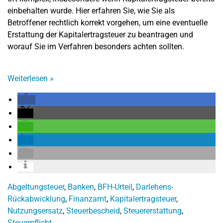
einbehalten wurde. Hier erfahren Sie, wie Sie als
Betroffener rechtlich korrekt vorgehen, um eine eventuelle
Erstattung der Kapitalertragsteuer zu beantragen und
worauf Sie im Verfahren besonders achten sollten.
Weiterlesen
»
Abgeltungsteuer
,
Banken
,
BFH-Urteil
,
Darlehens-
Rückabwicklung
,
Finanzamt
,
Kapitalertragsteuer
,
Nutzungsersatz
,
Steuerbescheid
,
Steuererstattung
,
Steuerpflicht