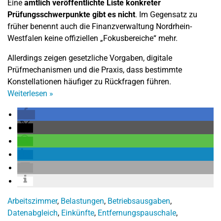
Eine
amtlich veröffentlichte Liste konkreter
Prüfungsschwerpunkte gibt es nicht
. Im Gegensatz zu
früher benennt auch die Finanzverwaltung Nordrhein-
Westfalen keine offiziellen „Fokusbereiche“ mehr.
Allerdings zeigen gesetzliche Vorgaben, digitale
Prüfmechanismen und die Praxis, dass bestimmte
Konstellationen häufiger zu Rückfragen führen.
Weiterlesen
»
Arbeitszimmer
,
Belastungen
,
Betriebsausgaben
,
Datenabgleich
,
Einkünfte
,
Entfernungspauschale
,