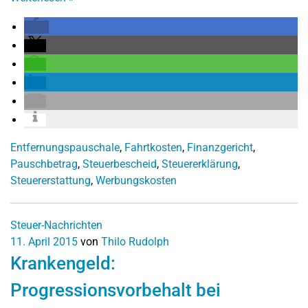
Entfernungspauschale
,
Fahrtkosten
,
Finanzgericht
,
Pauschbetrag
,
Steuerbescheid
,
Steuererklärung
,
Steuererstattung
,
Werbungskosten
Steuer-Nachrichten
11. April 2015
von
Thilo Rudolph
Krankengeld:
Progressionsvorbehalt bei