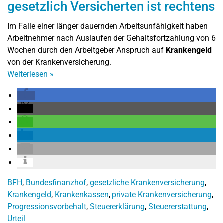
gesetzlich Versicherten ist rechtens
Im Falle einer länger dauernden Arbeitsunfähigkeit haben
Arbeitnehmer nach Auslaufen der Gehaltsfortzahlung von 6
Wochen durch den Arbeitgeber Anspruch auf
Krankengeld
von der Krankenversicherung.
Weiterlesen
»
BFH
,
Bundesfinanzhof
,
gesetzliche Krankenversicherung
,
Krankengeld
,
Krankenkassen
,
private Krankenversicherung
,
Progressionsvorbehalt
,
Steuererklärung
,
Steuererstattung
,
Urteil