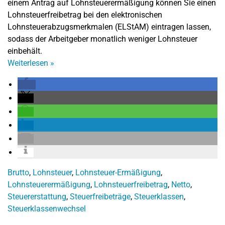
einem Antrag auf Lohnsteuerermäßigung können Sie einen
Lohnsteuerfreibetrag bei den elektronischen
Lohnsteuerabzugsmerkmalen (ELStAM) eintragen lassen,
sodass der Arbeitgeber monatlich weniger Lohnsteuer
einbehält.
Weiterlesen
»
Brutto
,
Lohnsteuer
,
Lohnsteuer-Ermäßigung
,
Lohnsteuerermäßigung
,
Lohnsteuerfreibetrag
,
Netto
,
Steuererstattung
,
Steuerfreibeträge
,
Steuerklassen
,
Steuerklassenwechsel