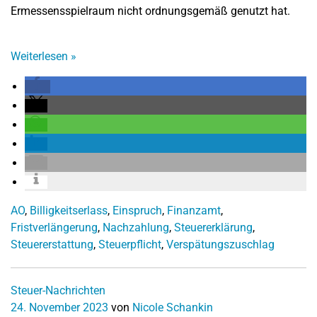
Ermessensspielraum nicht ordnungsgemäß genutzt hat.
Weiterlesen
»
AO
,
Billigkeitserlass
,
Einspruch
,
Finanzamt
,
Fristverlängerung
,
Nachzahlung
,
Steuererklärung
,
Steuererstattung
,
Steuerpflicht
,
Verspätungszuschlag
Steuer-Nachrichten
24. November 2023
von
Nicole Schankin