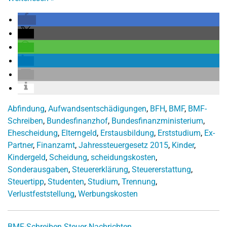
Abfindung
,
Aufwandsentschädigungen
,
BFH
,
BMF
,
BMF-
Schreiben
,
Bundesfinanzhof
,
Bundesfinanzministerium
,
Ehescheidung
,
Elterngeld
,
Erstausbildung
,
Erststudium
,
Ex-
Partner
,
Finanzamt
,
Jahressteuergesetz 2015
,
Kinder
,
Kindergeld
,
Scheidung
,
scheidungskosten
,
Sonderausgaben
,
Steuererklärung
,
Steuererstattung
,
Steuertipp
,
Studenten
,
Studium
,
Trennung
,
Verlustfeststellung
,
Werbungskosten
BMF-Schreiben
Steuer-Nachrichten