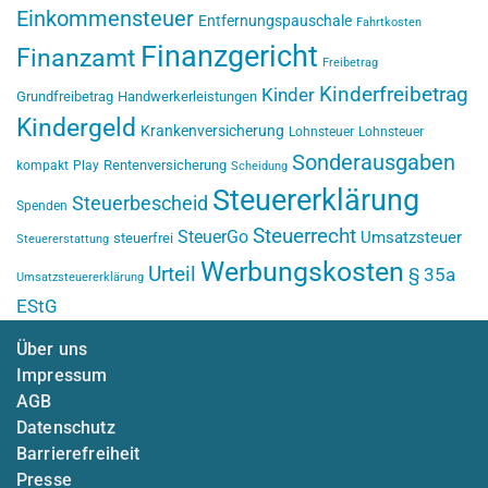
Einkommensteuer
Entfernungspauschale
Fahrtkosten
Finanzgericht
Finanzamt
Freibetrag
Kinderfreibetrag
Kinder
Grundfreibetrag
Handwerkerleistungen
Kindergeld
Krankenversicherung
Lohnsteuer
Lohnsteuer
Sonderausgaben
Rentenversicherung
kompakt
Play
Scheidung
Steuererklärung
Steuerbescheid
Spenden
Steuerrecht
SteuerGo
Umsatzsteuer
steuerfrei
Steuererstattung
Werbungskosten
Urteil
§ 35a
Umsatzsteuererklärung
EStG
Über uns
Impressum
AGB
Datenschutz
Barrierefreiheit
Presse