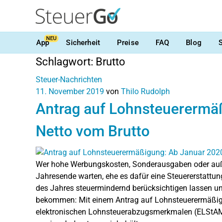
NEU
App
Sicherheit
Preise
FAQ
Blog
Schlagwort:
Brutto
Steuer-Nachrichten
11. November 2019
von
Thilo Rudolph
Antrag auf Lohnsteuerermä
Netto vom Brutto
Wer hohe Werbungskosten, Sonderausgaben oder auß
Jahresende warten, ehe es dafür eine Steuererstattu
des Jahres steuermindernd berücksichtigen lassen u
bekommen: Mit einem Antrag auf Lohnsteuerermäßigu
elektronischen Lohnsteuerabzugsmerkmalen (ELStAM) 