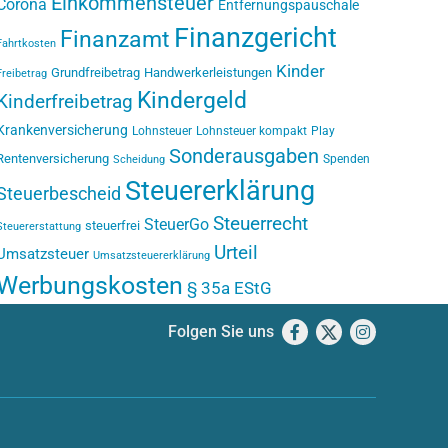
Einkommensteuer
Corona
Entfernungspauschale
Finanzgericht
Finanzamt
Fahrtkosten
Kinder
Grundfreibetrag
Handwerkerleistungen
Freibetrag
Kindergeld
Kinderfreibetrag
Krankenversicherung
Lohnsteuer
Lohnsteuer kompakt
Play
Sonderausgaben
Rentenversicherung
Spenden
Scheidung
Steuererklärung
Steuerbescheid
Steuerrecht
SteuerGo
steuerfrei
Steuererstattung
Urteil
Umsatzsteuer
Umsatzsteuererklärung
Werbungskosten
§ 35a EStG
Folgen Sie uns
Facebook
X
Instagram