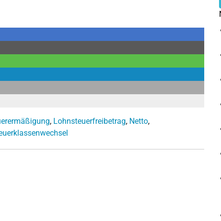
uerermäßigung
,
Lohnsteuerfreibetrag
,
Netto
,
euerklassenwechsel