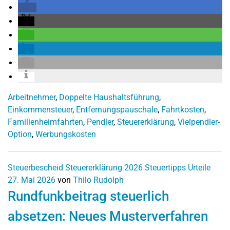
Arbeitnehmer
,
Doppelte Haushaltsführung
,
Einkommensteuer
,
Entfernungspauschale
,
Fahrtkosten
,
Familienheimfahrten
,
Pendler
,
Steuererklärung
,
Vielpendler-
Option
,
Werbungskosten
Steuerbescheid
Steuererklärung 2026
Steuertipps
Urteile
27. Mai 2026
von
Thilo Rudolph
Rundfunkbeitrag steuerlich
absetzen: Neues Musterverfahren