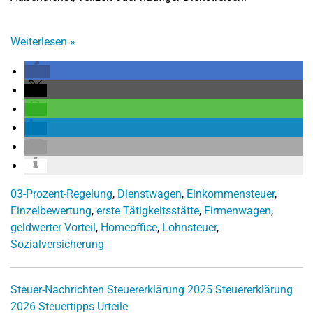
Weiterlesen
»
03-Prozent-Regelung
,
Dienstwagen
,
Einkommensteuer
,
Einzelbewertung
,
erste Tätigkeitsstätte
,
Firmenwagen
,
geldwerter Vorteil
,
Homeoffice
,
Lohnsteuer
,
Sozialversicherung
Steuer-Nachrichten
Steuererklärung 2025
Steuererklärung
2026
Steuertipps
Urteile