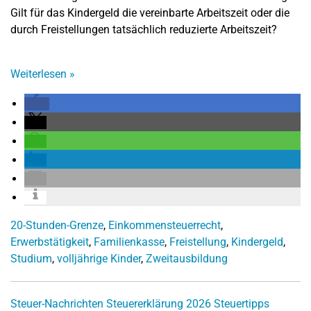
Gilt für das Kindergeld die vereinbarte Arbeitszeit oder die
durch Freistellungen tatsächlich reduzierte Arbeitszeit?
Weiterlesen
»
20-Stunden-Grenze
,
Einkommensteuerrecht
,
Erwerbstätigkeit
,
Familienkasse
,
Freistellung
,
Kindergeld
,
Studium
,
volljährige Kinder
,
Zweitausbildung
Steuer-Nachrichten
Steuererklärung 2026
Steuertipps