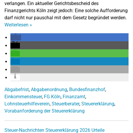
verlangen. Ein aktueller Gerichtsbescheid des
Finanzgerichts Köln zeigt jedoch: Eine solche Aufforderung
darf nicht nur pauschal mit dem Gesetz begründet werden.
Weiterlesen
»
Abgabefrist
,
Abgabenordnung
,
Bundesfinanzhof
,
Einkommensteuer
,
FG Köln
,
Finanzamt
,
Lohnsteuerhilfeverein
,
Steuerberater
,
Steuererklärung
,
Vorabanforderung der Steuererklärung
Steuer-Nachrichten
Steuererklärung 2026
Urteile