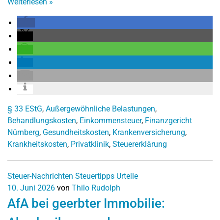
Weiterlesen
»
§ 33 EStG
,
Außergewöhnliche Belastungen
,
Behandlungskosten
,
Einkommensteuer
,
Finanzgericht
Nürnberg
,
Gesundheitskosten
,
Krankenversicherung
,
Krankheitskosten
,
Privatklinik
,
Steuererklärung
Steuer-Nachrichten
Steuertipps
Urteile
10. Juni 2026
von
Thilo Rudolph
AfA bei geerbter Immobilie: