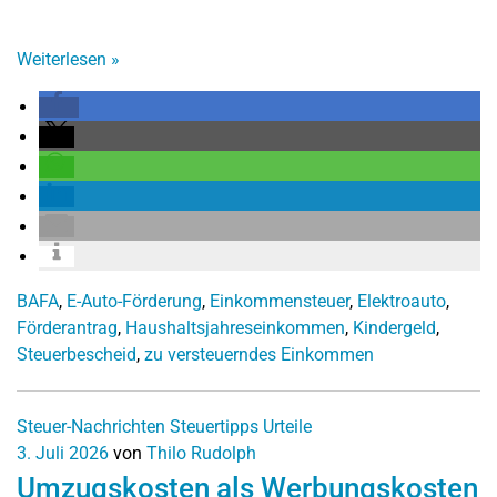
Weiterlesen
»
BAFA
,
E-Auto-Förderung
,
Einkommensteuer
,
Elektroauto
,
Förderantrag
,
Haushaltsjahreseinkommen
,
Kindergeld
,
Steuerbescheid
,
zu versteuerndes Einkommen
Steuer-Nachrichten
Steuertipps
Urteile
3. Juli 2026
von
Thilo Rudolph
Umzugskosten als Werbungskosten