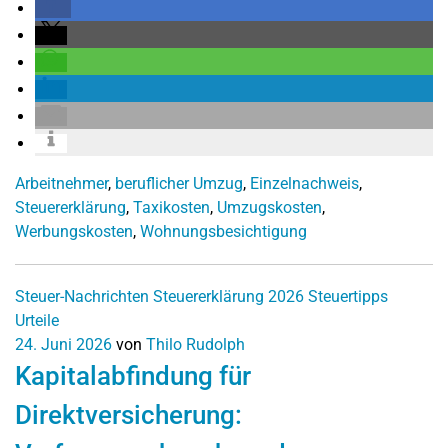
Arbeitnehmer
,
beruflicher Umzug
,
Einzelnachweis
,
Steuererklärung
,
Taxikosten
,
Umzugskosten
,
Werbungskosten
,
Wohnungsbesichtigung
Steuer-Nachrichten
Steuererklärung 2026
Steuertipps
Urteile
24. Juni 2026
von
Thilo Rudolph
Kapitalabfindung für
Direktversicherung: