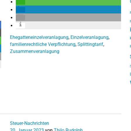
Ehegatteneinzelveranlagung
,
Einzelveranlagung
,
familienrechtliche Verpflichtung
,
Splittingtarif
,
Zusammenveranlagung
Steuer-Nachrichten
20. Januar 2023
von
Thilo Rudolph