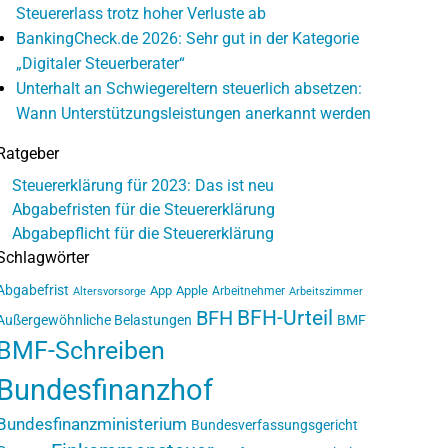
Steuererlass trotz hoher Verluste ab
BankingCheck.de 2026: Sehr gut in der Kategorie
„Digitaler Steuerberater“
Unterhalt an Schwiegereltern steuerlich absetzen:
Wann Unterstützungsleistungen anerkannt werden
Ratgeber
Steuererklärung für 2023: Das ist neu
Abgabefristen für die Steuererklärung
Abgabepflicht für die Steuererklärung
Schlagwörter
Abgabefrist
App
Apple
Arbeitnehmer
Altersvorsorge
Arbeitszimmer
BFH-Urteil
BFH
Außergewöhnliche Belastungen
BMF
BMF-Schreiben
Bundesfinanzhof
Bundesfinanzministerium
Bundesverfassungsgericht