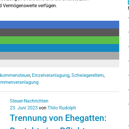
nd Vermögenswerte verfügen.
nkommensteuer
,
Einzelveranlagung
,
Schwiegereltern
,
ammenveranlagung
Steuer-Nachrichten
23. Juni 2023
von
Thilo Rudolph
Trennung von Ehegatten: