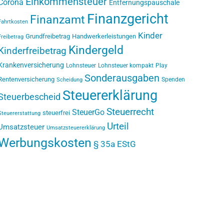
Einkommensteuer
Corona
Entfernungspauschale
Finanzgericht
Finanzamt
Fahrtkosten
Kinder
Grundfreibetrag
Handwerkerleistungen
Freibetrag
Kindergeld
Kinderfreibetrag
Krankenversicherung
Lohnsteuer
Lohnsteuer kompakt
Play
Sonderausgaben
Rentenversicherung
Spenden
Scheidung
Steuererklärung
Steuerbescheid
Steuerrecht
SteuerGo
steuerfrei
Steuererstattung
Urteil
Umsatzsteuer
Umsatzsteuererklärung
Werbungskosten
§ 35a EStG