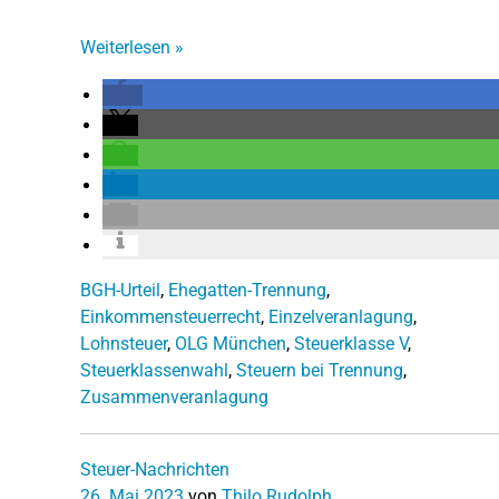
Weiterlesen
»
BGH-Urteil
,
Ehegatten-Trennung
,
Einkommensteuerrecht
,
Einzelveranlagung
,
Lohnsteuer
,
OLG München
,
Steuerklasse V
,
Steuerklassenwahl
,
Steuern bei Trennung
,
Zusammenveranlagung
Steuer-Nachrichten
26. Mai 2023
von
Thilo Rudolph