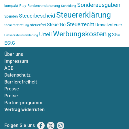
Sonderausgaben
Rentenversicherung
kompakt
Play
Scheidung
Steuererklärung
Steuerbescheid
Spenden
Steuerrecht
SteuerGo
Umsatzsteuer
steuerfrei
Steuererstattung
Werbungskosten
Urteil
§ 35a
Umsatzsteuererklärung
EStG
Über uns
Impressum
AGB
Datenschutz
Barrierefreiheit
Presse
Preise
Partnerprogramm
Vertrag widerrufen
Folgen Sie uns
Facebook
X
Instagram