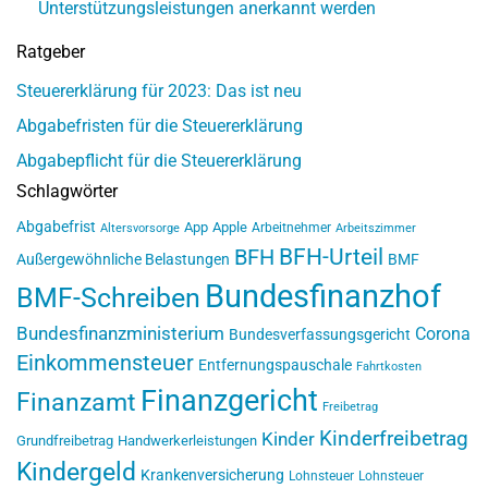
Unterstützungsleistungen anerkannt werden
Ratgeber
Steuererklärung für 2023: Das ist neu
Abgabefristen für die Steuererklärung
Abgabepflicht für die Steuererklärung
Schlagwörter
Abgabefrist
App
Apple
Arbeitnehmer
Altersvorsorge
Arbeitszimmer
BFH-Urteil
BFH
Außergewöhnliche Belastungen
BMF
Bundesfinanzhof
BMF-Schreiben
Bundesfinanzministerium
Corona
Bundesverfassungsgericht
Einkommensteuer
Entfernungspauschale
Fahrtkosten
Finanzgericht
Finanzamt
Freibetrag
Kinderfreibetrag
Kinder
Grundfreibetrag
Handwerkerleistungen
Kindergeld
Krankenversicherung
Lohnsteuer
Lohnsteuer