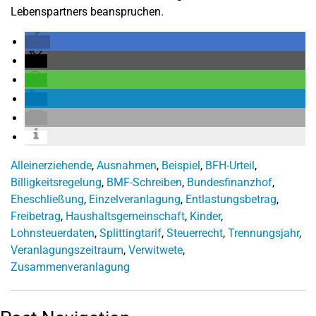
Lebenspartners beanspruchen.
Alleinerziehende
,
Ausnahmen
,
Beispiel
,
BFH-Urteil
,
Billigkeitsregelung
,
BMF-Schreiben
,
Bundesfinanzhof
,
Eheschließung
,
Einzelveranlagung
,
Entlastungsbetrag
,
Freibetrag
,
Haushaltsgemeinschaft
,
Kinder
,
Lohnsteuerdaten
,
Splittingtarif
,
Steuerrecht
,
Trennungsjahr
,
Veranlagungszeitraum
,
Verwitwete
,
Zusammenveranlagung