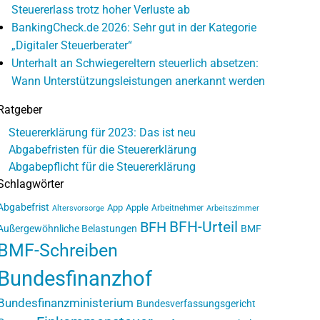
Steuererlass trotz hoher Verluste ab
BankingCheck.de 2026: Sehr gut in der Kategorie
„Digitaler Steuerberater“
Unterhalt an Schwiegereltern steuerlich absetzen:
Wann Unterstützungsleistungen anerkannt werden
Ratgeber
Steuererklärung für 2023: Das ist neu
Abgabefristen für die Steuererklärung
Abgabepflicht für die Steuererklärung
Schlagwörter
Abgabefrist
App
Apple
Arbeitnehmer
Altersvorsorge
Arbeitszimmer
BFH-Urteil
BFH
Außergewöhnliche Belastungen
BMF
BMF-Schreiben
Bundesfinanzhof
Bundesfinanzministerium
Bundesverfassungsgericht