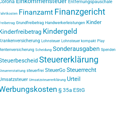
Einkommensteuer
Corona
Entfernungspauschale
Finanzgericht
Finanzamt
Fahrtkosten
Kinder
Grundfreibetrag
Handwerkerleistungen
Freibetrag
Kindergeld
Kinderfreibetrag
Krankenversicherung
Lohnsteuer
Lohnsteuer kompakt
Play
Sonderausgaben
Rentenversicherung
Spenden
Scheidung
Steuererklärung
Steuerbescheid
Steuerrecht
SteuerGo
steuerfrei
Steuererstattung
Urteil
Umsatzsteuer
Umsatzsteuererklärung
Werbungskosten
§ 35a EStG