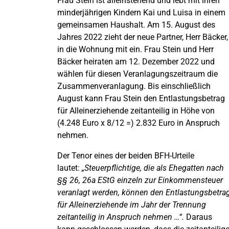
Frau Stein ist alleinstehend und lebt mit ihren
minderjährigen Kindern Kai und Luisa in einem
gemeinsamen Haushalt. Am 15. August des
Jahres 2022 zieht der neue Partner, Herr Bäcker,
in die Wohnung mit ein. Frau Stein und Herr
Bäcker heiraten am 12. Dezember 2022 und
wählen für diesen Veranlagungszeitraum die
Zusammenveranlagung. Bis einschließlich
August kann Frau Stein den Entlastungsbetrag
für Alleinerziehende zeitanteilig in Höhe von
(4.248 Euro x 8/12 =) 2.832 Euro in Anspruch
nehmen.
Der Tenor eines der beiden BFH-Urteile
lautet:
„Steuerpflichtige, die als Ehegatten nach
§§ 26, 26a EStG einzeln zur Einkommensteuer
veranlagt werden, können den Entlastungsbetra
für Alleinerziehende im Jahr der Trennung
zeitanteilig in Anspruch nehmen …“.
Daraus