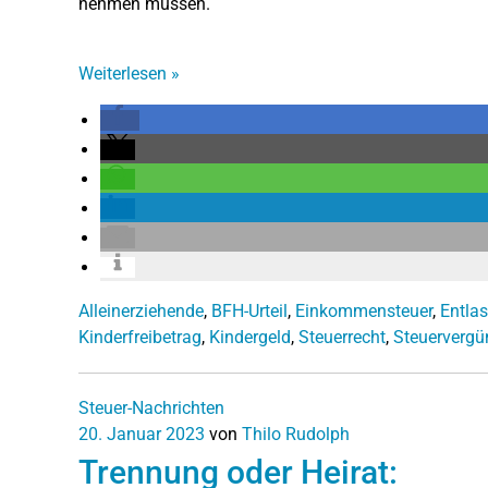
nehmen müssen.
Weiterlesen
»
Alleinerziehende
,
BFH-Urteil
,
Einkommensteuer
,
Entla
Kinderfreibetrag
,
Kindergeld
,
Steuerrecht
,
Steuervergü
Steuer-Nachrichten
20. Januar 2023
von
Thilo Rudolph
Trennung oder Heirat: