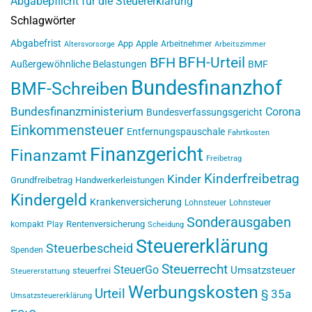
Abgabepflicht für die Steuererklärung
Schlagwörter
Abgabefrist
App
Apple
Arbeitnehmer
Altersvorsorge
Arbeitszimmer
BFH-Urteil
BFH
Außergewöhnliche Belastungen
BMF
Bundesfinanzhof
BMF-Schreiben
Bundesfinanzministerium
Corona
Bundesverfassungsgericht
Einkommensteuer
Entfernungspauschale
Fahrtkosten
Finanzgericht
Finanzamt
Freibetrag
Kinderfreibetrag
Kinder
Grundfreibetrag
Handwerkerleistungen
Kindergeld
Krankenversicherung
Lohnsteuer
Lohnsteuer
Sonderausgaben
Rentenversicherung
kompakt
Play
Scheidung
Steuererklärung
Steuerbescheid
Spenden
Steuerrecht
SteuerGo
Umsatzsteuer
steuerfrei
Steuererstattung
Werbungskosten
Urteil
§ 35a
Umsatzsteuererklärung