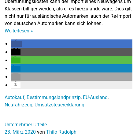
Überführungskosten kann der Import eines Neuwagens um
Klassen billiger werden, als er es hierzulande wäre. Dies gilt
nicht nur für ausländische Automarken, auch der Re-Import
von deutschen Automarken kann sich lohnen.
Weiterlesen
»
Autokauf
,
Bestimmungslandprinzip
,
EU-Ausland
,
Neufahrzeug
,
Umsatzsteuererklärung
Unternehmer
Urteile
23. März 2020
von
Thilo Rudolph