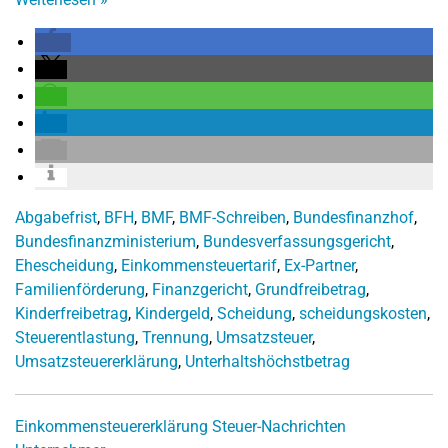
Abgabefrist
,
BFH
,
BMF
,
BMF-Schreiben
,
Bundesfinanzhof
,
Bundesfinanzministerium
,
Bundesverfassungsgericht
,
Ehescheidung
,
Einkommensteuertarif
,
Ex-Partner
,
Familienförderung
,
Finanzgericht
,
Grundfreibetrag
,
Kinderfreibetrag
,
Kindergeld
,
Scheidung
,
scheidungskosten
,
Steuerentlastung
,
Trennung
,
Umsatzsteuer
,
Umsatzsteuererklärung
,
Unterhaltshöchstbetrag
Einkommensteuererklärung
Steuer-Nachrichten