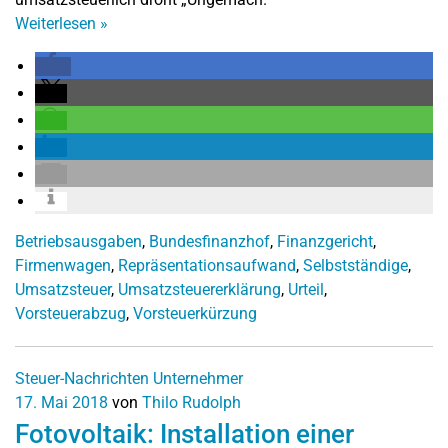
Weiterlesen
»
Betriebsausgaben
,
Bundesfinanzhof
,
Finanzgericht
,
Firmenwagen
,
Repräsentationsaufwand
,
Selbstständige
,
Umsatzsteuer
,
Umsatzsteuererklärung
,
Urteil
,
Vorsteuerabzug
,
Vorsteuerkürzung
Steuer-Nachrichten
Unternehmer
17. Mai 2018
von
Thilo Rudolph
Fotovoltaik: Installation einer