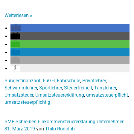
Weiterlesen
»
Bundesfinanzhof
,
EuGH
,
Fahrschule
,
Privatlehrer
,
Schwimmlehrer
,
Sportlehrer
,
Steuerfreiheit
,
Tanzlehrer
,
Umsatzsteuer
,
Umsatzsteuererklärung
,
umsatzsteuerpflicht
,
umsatzsteuerpflichtig
BMF-Schreiben
Einkommensteuererklärung
Unternehmer
31. März 2019
von
Thilo Rudolph