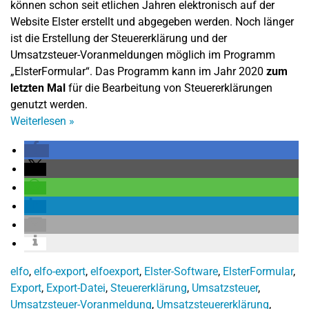
können schon seit etlichen Jahren elektronisch auf der
Website Elster erstellt und abgegeben werden. Noch länger
ist die Erstellung der Steuererklärung und der
Umsatzsteuer-Voranmeldungen möglich im Programm
„ElsterFormular“. Das Programm kann im Jahr 2020
zum
letzten Mal
für die Bearbeitung von Steuererklärungen
genutzt werden.
Weiterlesen
»
elfo
,
elfo-export
,
elfoexport
,
Elster-Software
,
ElsterFormular
,
Export
,
Export-Datei
,
Steuererklärung
,
Umsatzsteuer
,
Umsatzsteuer-Voranmeldung
,
Umsatzsteuererklärung
,