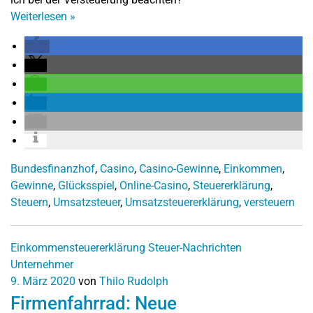
Weiterlesen
»
Bundesfinanzhof
,
Casino
,
Casino-Gewinne
,
Einkommen
,
Gewinne
,
Glücksspiel
,
Online-Casino
,
Steuererklärung
,
Steuern
,
Umsatzsteuer
,
Umsatzsteuererklärung
,
versteuern
Einkommensteuererklärung
Steuer-Nachrichten
Unternehmer
9. März 2020
von
Thilo Rudolph
Firmenfahrrad: Neue