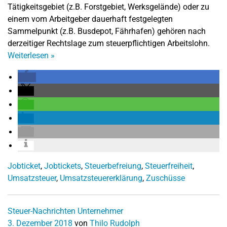
Tätigkeitsgebiet (z.B. Forstgebiet, Werksgelände) oder zu
einem vom Arbeitgeber dauerhaft festgelegten
Sammelpunkt (z.B. Busdepot, Fährhafen) gehören nach
derzeitiger Rechtslage zum steuerpflichtigen Arbeitslohn.
Weiterlesen
»
Jobticket
,
Jobtickets
,
Steuerbefreiung
,
Steuerfreiheit
,
Umsatzsteuer
,
Umsatzsteuererklärung
,
Zuschüsse
Steuer-Nachrichten
Unternehmer
3. Dezember 2018
von
Thilo Rudolph