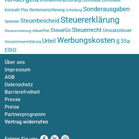
Krankenversicherung
Lohnsteuer
Lohnsteuer
Sonderausgaben
Rentenversicherung
kompakt
Play
Scheidung
Steuererklärung
Steuerbescheid
Spenden
Steuerrecht
SteuerGo
Umsatzsteuer
steuerfrei
Steuererstattung
Werbungskosten
Urteil
§ 35a
Umsatzsteuererklärung
EStG
Über uns
Impressum
AGB
Datenschutz
Barrierefreiheit
Presse
Preise
Partnerprogramm
Vertrag widerrufen
Folgen Sie uns
Facebook
X
Instagram