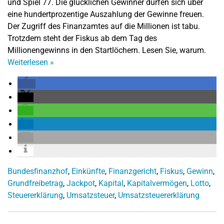
und Spiel 77. Die glücklichen Gewinner dürfen sich über
eine hundertprozentige Auszahlung der Gewinne freuen.
Der Zugriff des Finanzamtes auf die Millionen ist tabu.
Trotzdem steht der Fiskus ab dem Tag des
Millionengewinns in den Startlöchern. Lesen Sie, warum.
Weiterlesen
»
Bundesfinanzhof
,
Einkünfte
,
Finanzgericht
,
Fiskus
,
Gewinn
,
Grundfreibetrag
,
Jackpot
,
Kapital
,
Kapitalvermögen
,
Lotto
,
Steuererklärung
,
Umsatzsteuer
,
Umsatzsteuererklärung